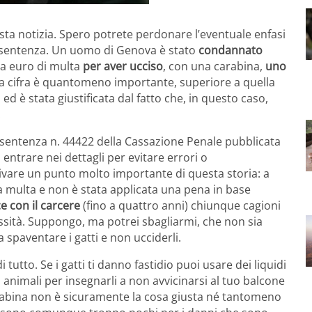
sta notizia. Spero potrete perdonare l’eventuale enfasi
a sentenza. Un uomo di Genova è stato
condannato
la euro di multa
per aver ucciso
, con una carabina,
uno
 la cifra è quantomeno importante, superiore a quella
 ed è stata giustificata dal fatto che, in questo caso,
.
la sentenza n. 44422 della Cassazione Penale pubblicata
entrare nei dettagli per evitare errori o
ivare un punto molto importante di questa storia: a
multa e non è stata applicata una pena in base
e con il carcere
(fino a quattro anni) chiunque cagioni
ssità. Suppongo, ma potrei sbagliarmi, che non sia
 spaventare i gatti e non ucciderli.
 tutto. Se i gatti ti danno fastidio puoi usare dei liquidi
 animali per insegnarli a non avvicinarsi al tuo balcone
arabina non è sicuramente la cosa giusta né tantomeno