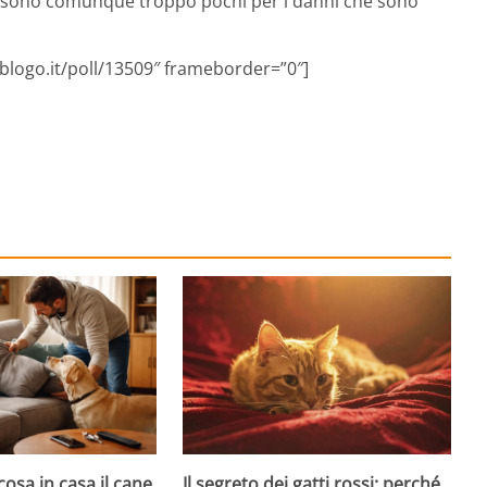
ro sono comunque troppo pochi per i danni che sono
.blogo.it/poll/13509″ frameborder=”0″]
cosa in casa il cane
Il segreto dei gatti rossi: perché