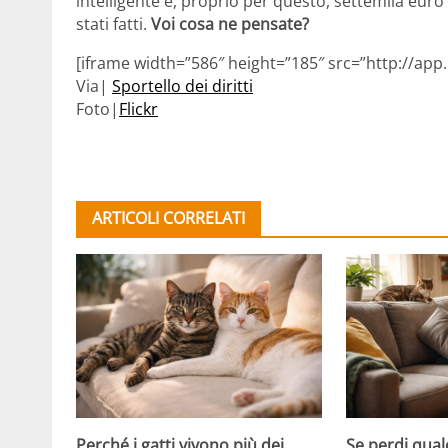
intelligente e, proprio per questo, settemila eu
stati fatti.
Voi cosa ne pensate?
[iframe width=”586″ height=”185″ src=”http://app
Via|
Sportello dei diritti
Foto|
Flickr
ARTICOLI CORRELATI
Perché i gatti vivono più dei
Se perdi qual