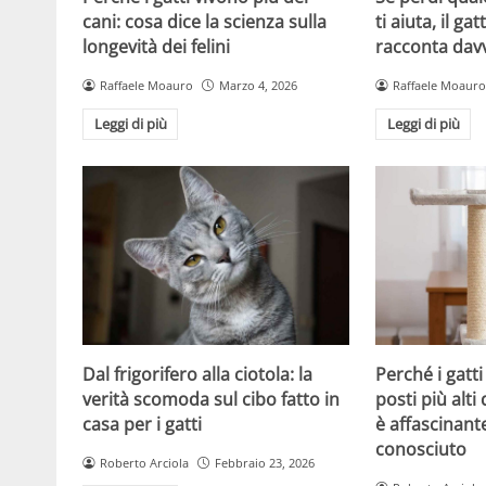
cani: cosa dice la scienza sulla
ti aiuta, il g
longevità dei felini
racconta davv
Raffaele Moauro
Marzo 4, 2026
Raffaele Moauro
Leggi di più
Leggi di più
Dal frigorifero alla ciotola: la
Perché i gatt
verità scomoda sul cibo fatto in
posti più alti 
casa per i gatti
è affascinant
conosciuto
Roberto Arciola
Febbraio 23, 2026