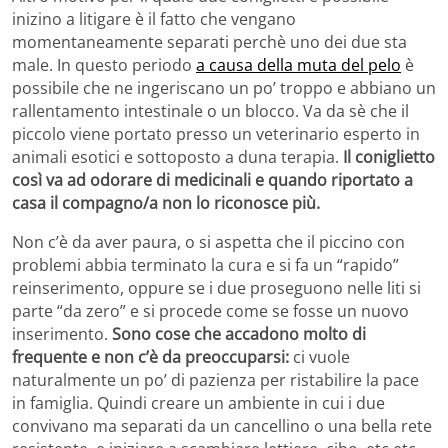
inizino a litigare è il fatto che vengano
momentaneamente separati perchè uno dei due sta
male. In questo periodo
a causa della muta del pelo
è
possibile che ne ingeriscano un po’ troppo e abbiano un
rallentamento intestinale o un blocco. Va da sè che il
piccolo viene portato presso un veterinario esperto in
animali esotici e sottoposto a duna terapia.
Il coniglietto
così va ad odorare di medicinali e quando riportato a
casa il compagno/a non lo riconosce più.
Non c’è da aver paura, o si aspetta che il piccino con
problemi abbia terminato la cura e si fa un “rapido”
reinserimento, oppure se i due proseguono nelle liti si
parte “da zero” e si procede come se fosse un nuovo
inserimento.
Sono cose che accadono molto di
frequente e non c’è da preoccuparsi:
ci vuole
naturalmente un po’ di pazienza per ristabilire la pace
in famiglia. Quindi creare un ambiente in cui i due
convivano ma separati da un cancellino o una bella rete