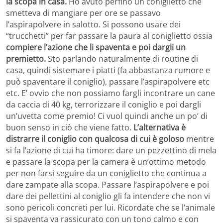
la scopa in casa.
Ho avuto perfino un coniglietto che
smetteva di mangiare per ore se passavo
l’aspirapolvere in salotto. Si possono usare dei
“trucchetti” per far passare la paura al coniglietto ossia
compiere l’azione che li spaventa e poi dargli un
premietto.
Sto parlando naturalmente di routine di
casa, quindi sistemare i piatti (fa abbastanza rumore e
può spaventare il coniglio), passare l’aspirapolvere etc
etc. E’ ovvio che non possiamo fargli incontrare un cane
da caccia di 40 kg, terrorizzare il coniglio e poi dargli
un’uvetta come premio! Ci vuol quindi anche un po’ di
buon senso in ciò che viene fatto.
L’alternativa è
distrarre il coniglio con qualcosa di cui è goloso
mentre
si fa l’azione di cui ha timore: dare un pezzettino di mela
e passare la scopa per la camera è un’ottimo metodo
per non farsi seguire da un coniglietto che continua a
dare zampate alla scopa. Passare l’aspirapolvere e poi
dare dei pellettini al coniglio gli fa intendere che non vi
sono pericoli concreti per lui. Ricordate che se l’animale
si spaventa va rassicurato con un tono calmo e con