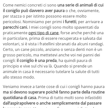
Come nemici concreti ci sono
una serie di animali di cui
il coniglio può davvero aver paura
o che, ovviamente,
per stazza o per istinto possono essere molto
pericolosi. Nominiamo per primi
i furetti
, per arrivare a
parecchi cani.
I miei conigli sono molto spaventati da
praticamente
ogni tipo di cane
, forse anche perchè una
in particolare, prima di essere recuperata e salvata dai
volontari, si è vista i fratellini sbranati da alcuni randagi.
Certo, un cane piccolo, anziano o senza denti non è un
grosso pericolo, ma mettetevi anche voi nei panni dei
conigli:
il coniglio è una preda
, ha quindi paura di
principio e vive sul chi va là. Quando si prende un
animale in casa è necessario tutelare la salute di tutti
allo stesso modo.
Veniamo invece a tante cose di cui i conigli hanno paura
ma si devono superare poichè fanno parte della routine
quotidiana di casa.
Prima di tutto molti sono infastiditi
dall’aspirapolvere o anche semplicemente dal passare