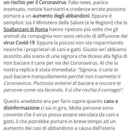
un rischio per il Coronavirus
. Fake news, panico
insensato, notizie fuorvianti e credenze errate possono
portare a un
aumento degli abbandoni
. Eppure è
semplice: sia il Ministero della Salute (e le Regioni) che lo
Spallanzani di Roma
hanno ripetuto più volte che gli
animali da compagnia non sono veicolo di diffusione del
virus Covid-19
. Eppure la psicosi non sta risparmiando
neanche i proprietari di cani e gatti. Giusto ieri abbiamo
assistito alla scena di una signora che diceva alla figlia di
non baciare il cane per via del Coronavirus. Al che la
nostra replica è stata immediata:
“Signora, il cane lo
può baciare tranquillamente perché non trasmette il
Coronavirus. Piuttosto eviterei di baciare e toccare le
persone come sta facendo, lì sì che rischia il contagio”
.
Questo aneddoto era per farvi capire quanto
caos e
disinformazione
ci sia in giro. Molte persone sono
convinte che il virus possa essere veicolata da cani e
gatti, il che potrebbe portare in breve tempo ad un
aumento dei casi di abbandono a causa dell’isteria