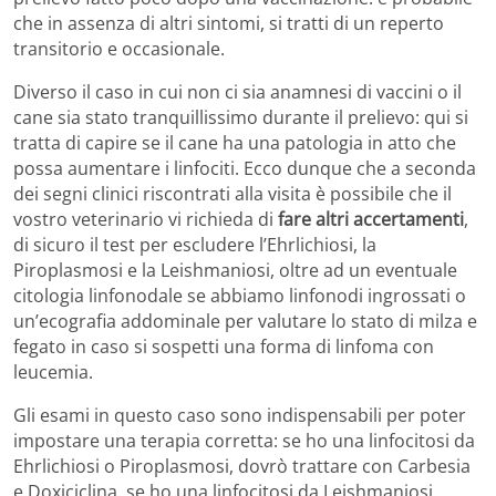
che in assenza di altri sintomi, si tratti di un reperto
transitorio e occasionale.
Diverso il caso in cui non ci sia anamnesi di vaccini o il
cane sia stato tranquillissimo durante il prelievo: qui si
tratta di capire se il cane ha una patologia in atto che
possa aumentare i linfociti. Ecco dunque che a seconda
dei segni clinici riscontrati alla visita è possibile che il
vostro veterinario vi richieda di
fare altri accertamenti
,
di sicuro il test per escludere l’Ehrlichiosi, la
Piroplasmosi e la Leishmaniosi, oltre ad un eventuale
citologia linfonodale se abbiamo linfonodi ingrossati o
un’ecografia addominale per valutare lo stato di milza e
fegato in caso si sospetti una forma di linfoma con
leucemia.
Gli esami in questo caso sono indispensabili per poter
impostare una terapia corretta: se ho una linfocitosi da
Ehrlichiosi o Piroplasmosi, dovrò trattare con Carbesia
e Doxiciclina, se ho una linfocitosi da Leishmaniosi