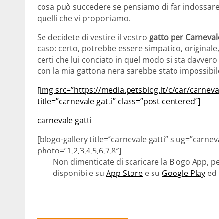
cosa può succedere se pensiamo di far indossar
quelli che vi proponiamo.
Se decidete di vestire il vostro
gatto per Carneval
caso: certo, potrebbe essere simpatico, originale,
certi che lui conciato in quel modo si sta davvero 
con la mia gattona nera sarebbe stato impossibil
[img src=”https://media.petsblog.it/c/car/carneval
title=”carnevale gatti” class=”post centered”]
carnevale gatti
[blogo-gallery title=”carnevale gatti” slug=”carne
photo=”1,2,3,4,5,6,7,8″]
Non dimenticate di scaricare la Blogo App, pe
disponibile su
App Store
e su
Google Play
ed 