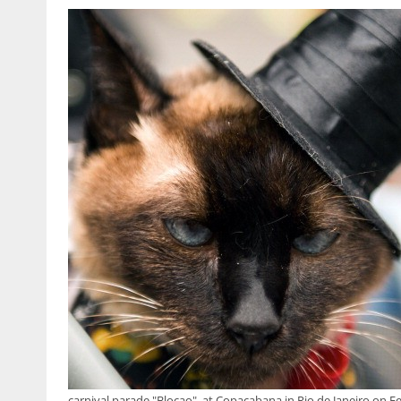
carnival parade "Blocao", at Copacabana in Rio de Janeiro on