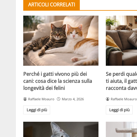
ARTICOLI CORRELATI
Perché i gatti vivono più dei
Se perdi qual
cani: cosa dice la scienza sulla
ti aiuta, il g
longevità dei felini
racconta davv
Raffaele Moauro
Marzo 4, 2026
Raffaele Moauro
Leggi di più
Leggi di più