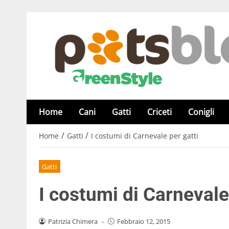
Home
Cani
Gatti
Criceti
Conigli
/
/
Home
Gatti
I costumi di Carnevale per gatti
Gatti
I costumi di Carnevale
Patrizia Chimera
-
Febbraio 12, 2015