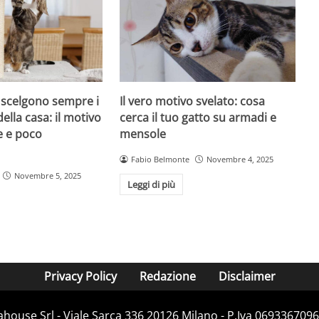
i scelgono sempre i
Il vero motivo svelato: cosa
della casa: il motivo
cerca il tuo gatto su armadi e
e e poco
mensole
Fabio Belmonte
Novembre 4, 2025
Novembre 5, 2025
Leggi di più
Privacy Policy
Redazione
Disclaimer
house Srl - Viale Sarca 336 20126 Milano - P.Iva 06933670967