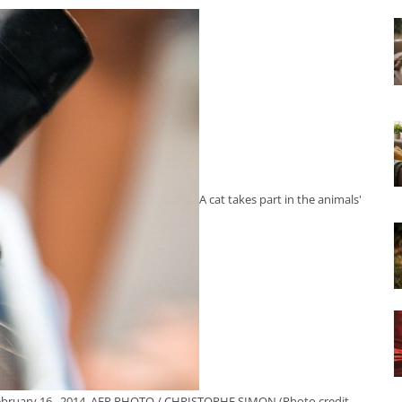
A cat takes part in the animals'
 February 16 , 2014. AFP PHOTO / CHRISTOPHE SIMON (Photo credit