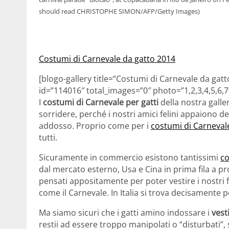
should read CHRISTOPHE SIMON/AFP/Getty Images)
Costumi di Carnevale da gatto 2014
[blogo-gallery title=”Costumi di Carnevale da gat
id=”114016″ total_images=”0″ photo=”1,2,3,4,5,6,7
I
costumi di Carnevale per gatti
della nostra galle
sorridere, perché i nostri amici felini appaiono de
addosso. Proprio come per i
costumi di Carneval
tutti.
Sicuramente in commercio esistono tantissimi
co
dal mercato esterno, Usa e Cina in prima fila a p
pensati appositamente per poter vestire i nostri f
come il Carnevale. In Italia si trova decisamente 
Ma siamo sicuri che i gatti amino indossare i
vest
restii ad essere troppo manipolati o “disturbati”