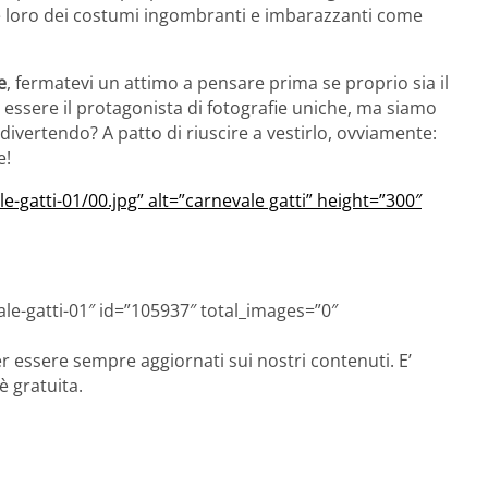
e loro dei costumi ingombranti e imbarazzanti come
e
, fermatevi un attimo a pensare prima se proprio sia il
 essere il protagonista di fotografie uniche, ma siamo
divertendo? A patto di riuscire a vestirlo, ovviamente:
e!
e-gatti-01/00.jpg” alt=”carnevale gatti” height=”300″
vale-gatti-01″ id=”105937″ total_images=”0″
r essere sempre aggiornati sui nostri contenuti. E’
è gratuita.