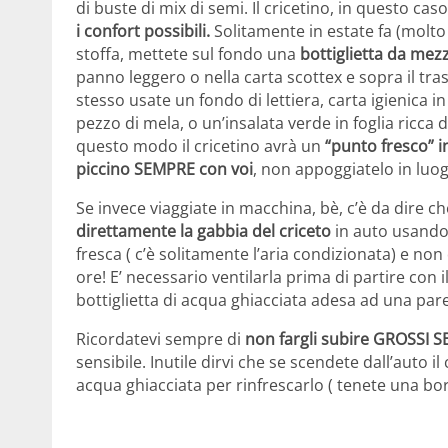
di buste di mix di semi. Il cricetino, in questo cas
i confort possibili.
Solitamente in estate fa (molto
stoffa, mettete sul fondo una
bottiglietta da mezz
panno leggero o nella carta scottex e sopra il tras
stesso usate un fondo di lettiera, carta igienica 
pezzo di mela, o un’insalata verde in foglia ricca di
questo modo il cricetino avrà un
“punto fresco” i
piccino SEMPRE con voi
, non appoggiatelo in luog
Se invece viaggiate in macchina, bè, c’è da dire c
direttamente la gabbia del criceto
in auto usando
fresca ( c’è solitamente l’aria condizionata) e non
ore! E’ necessario ventilarla prima di partire con 
bottiglietta di acqua ghiacciata adesa ad una pare
Ricordatevi sempre di
non fargli subire GROSSI
sensibile. Inutile dirvi che se scendete dall’auto il
acqua ghiacciata per rinfrescarlo ( tenete una b