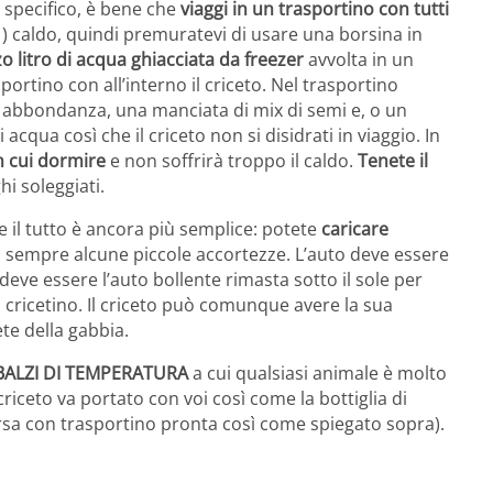
o specifico, è bene che
viaggi in un trasportino con tutti
 ) caldo, quindi premuratevi di usare una borsina in
o litro di acqua ghiacciata da freezer
avvolta in un
portino con all’interno il criceto. Nel trasportino
in abbondanza, una manciata di mix di semi e, o un
 acqua così che il criceto non si disidrati in viaggio. In
n cui dormire
e non soffrirà troppo il caldo.
Tenete il
hi soleggiati.
he il tutto è ancora più semplice: potete
caricare
 sempre alcune piccole accortezze. L’auto deve essere
 deve essere l’auto bollente rimasta sotto il sole per
il cricetino. Il criceto può comunque avere la sua
te della gabbia.
 SBALZI DI TEMPERATURA
a cui qualsiasi animale è molto
 criceto va portato con voi così come la bottiglia di
orsa con trasportino pronta così come spiegato sopra).