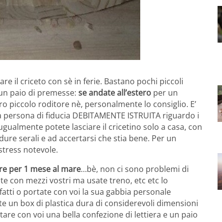
re il criceto con sè in ferie. Bastano pochi piccoli
 un paio di premesse:
se andate all’estero
per un
ro piccolo roditore nè, personalmente lo consiglio. E’
na persona di fiducia DEBITAMENTE ISTRUITA riguardo i
 ugualmente potete lasciare il cricetino solo a casa, con
dure serali e ad accertarsi che stia bene. Per un
stress notevole.
re per 1 mese al mare
…bè, non ci sono problemi di
ate con mezzi vostri ma usate treno, etc etc lo
atti o portate con voi la sua gabbia personale
ite un box di plastica dura di considerevoli dimensioni
rtare con voi una bella confezione di lettiera e un paio