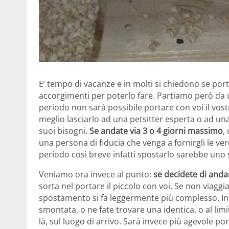
E’ tempo di vacanze e in molti si chiedono se porta
accorgimenti per poterlo fare. Partiamo però da
periodo non sarà possibile portare con voi il vost
meglio lasciarlo ad una petsitter esperta o ad u
suoi bisogni.
Se andate via 3 o 4 giorni massimo
,
una persona di fiducia che venga a fornirgli le ver
periodo così breve infatti spostarlo sarebbe uno 
Veniamo ora invece al punto:
se decidete di anda
sorta nel portare il piccolo con voi. Se non viaggi
spostamento si fa leggermente più complesso. Inf
smontata, o ne fate trovare una identica, o al lim
là, sul luogo di arrivo. Sarà invece più agevole po