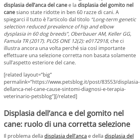
displasia dell’anca del cane
e la
displasia del gomito nel
cane
siano state ridotte in ben 60 razze di cani. A
spiegarci il tutto è l’articolo dal titolo
“Long-term genetic
selection reduced prevalence of hip and elbow
dysplasia in 60 dog breeds”, Oberbauer AM, Keller GG,
Famula TR (2017). PLOS ONE 12(2): e0172918
, che ci
illustra ancora una volta perché sia così importante
effettuare una selezione corretta non basata solamente
sull’aspetto esteriore del cane.
[related layout=”big”
permalink=”https://www.petsblog.it/post/83553/displasia-
dellanca-nel-cane-cause-sintomi-diagnosi-e-terapia-
veterinario-petsblog”][/related]
Displasia dell’anca e del gomito nel
cane: ruolo di una corretta selezione
Il problema della
displasia dell’anca
e della
displasia del