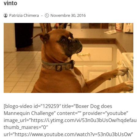
vinto
Patrizia Chimera
-
Novembre 30, 2016
[blogo-video id=”129259″ title=”Boxer Dog does
Mannequin Challenge” content=”” provider=”youtube”
image_url=”https://i.ytimg.com/vi/53n0u3bUsOw/hqdefaul
thumb_maxres=”0″
url=”https://www.youtube.com/watch?v=53n0u3bUsOw”