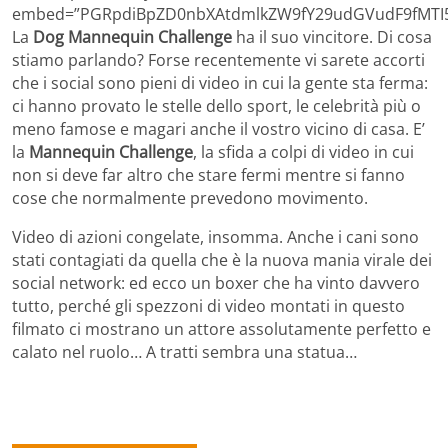
embed=”PGRpdiBpZD0nbXAtdmlkZW9fY29udGVudF9fMTI5
La
Dog Mannequin Challenge
ha il suo vincitore. Di cosa
stiamo parlando? Forse recentemente vi sarete accorti
che i social sono pieni di video in cui la gente sta ferma:
ci hanno provato le stelle dello sport, le celebrità più o
meno famose e magari anche il vostro vicino di casa. E’
la
Mannequin Challenge
, la sfida a colpi di video in cui
non si deve far altro che stare fermi mentre si fanno
cose che normalmente prevedono movimento.
Video di azioni congelate, insomma. Anche i cani sono
stati contagiati da quella che è la nuova mania virale dei
social network: ed ecco un boxer che ha vinto davvero
tutto, perché gli spezzoni di video montati in questo
filmato ci mostrano un attore assolutamente perfetto e
calato nel ruolo… A tratti sembra una statua…