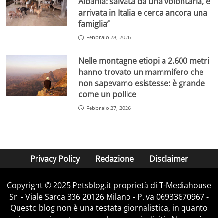
Albania: salvata da una volontaria, è
arrivata in Italia e cerca ancora una
famiglia”
Febbraio 28, 2026
Nelle montagne etiopi a 2.600 metri
hanno trovato un mammifero che
non sapevamo esistesse: è grande
come un pollice
Febbraio 27, 2026
Privacy Policy
Redazione
Disclaimer
Copyright © 2025 Petsblog.it proprietà di T-Mediahouse
Srl - Viale Sarca 336 20126 Milano - P.Iva 06933670967 -
Questo blog non è una testata giornalistica, in quanto