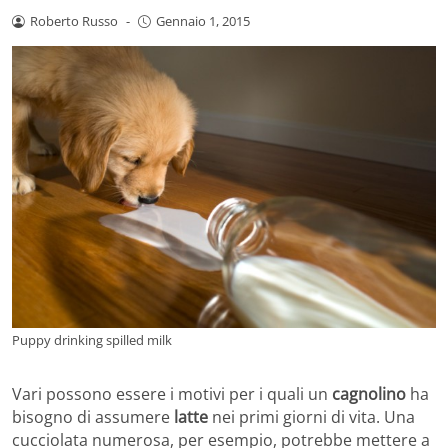
Roberto Russo
-
Gennaio 1, 2015
Puppy drinking spilled milk
Vari possono essere i motivi per i quali un
cagnolino
ha
bisogno di assumere
latte
nei primi giorni di vita. Una
cucciolata numerosa, per esempio, potrebbe mettere a