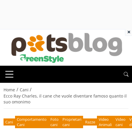
×
/
/
Home
Cani
Ecco Ray Charles, il cane che vuole diventare famoso quanto il
suo omonimo
Comportamento
Foto
Proprietari
Video
Video
V
Cani
Razze
Cani
cani
cani
Animali
cani
d