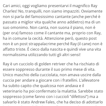
Cari amici, oggi vogliamo presentarvi il magnifico Ray
Charles! No, tranquilli, non siamo impazziti. Ovviamente
non si parla del famosissimo cantante (anche perché è
passato a miglior vita qualche anno addietro) ma di un
suo omonimo. Non canta, non suona il piano, non è
(per ora) famoso come il cantante ma, proprio con Ray,
ha in comune la cecità. Attenzione però, questo post
non è un post strappalacrime perché Ray (il cane) non è
affatto triste. È cieco dalla nascita e quindi vive una vita
normalissima utilizzando tutti gli altri sensi!
Ray è un cucciolo di golden retriver che ha rischiato di
essere soppresso durante il suo primo mese di vita.
Unico maschio della cucciolata, non amava uscire dalla
cuccia per andare a giocare con i fratellini. L’allevatore
ha subito capito che qualcosa non andava e il
veterinario ha poi confermato la malattia. Sarebbe stato
soppresso (come fanno con i cuccioli “difettosi”) ma a
salvarlo è stato Andrew Fales, che ha deciso di adottarlo