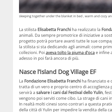
sleeping together under the blanket in bed , warm and cozy a
La stilista
Elisabetta Franchi
ha realizzato la
Fonda
animali. Da sempre promotrice di iniziative a so
progetto potrà portare avanti tutte le sue compag
la stilista si sta dedicando agli animali: come pr
collezioni. Poi
aveva tolto la piuma d’oca
e infine 
adesso in poi farà ancora di più.
Nasce l’Island Dog Village EF
La
Fondazione Elisabetta Franchi
ha finanziato e 
tratta di un vero e proprio centro di accoglienza 
servirà a
salvare i cani dal Festival dello Yulin
, fe
vengono poi serviti come cibo. La strage di cani ini
In realtà molti cinesi sono contrari a questa prati
della città di Yulin per impedire la vendita della ca