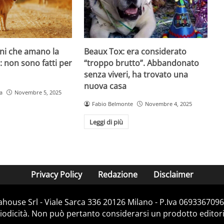
ani che amano la
Beaux Tox: era considerato
o: non sono fatti per
“troppo brutto”. Abbandonato
senza viveri, ha trovato una
nuova casa
a
Novembre 5, 2025
Fabio Belmonte
Novembre 4, 2025
Leggi di più
Privacy Policy
Redazione
Disclaimer
house Srl - Viale Sarca 336 20126 Milano - P.Iva 06933670967
dicità. Non può pertanto considerarsi un prodotto editorial