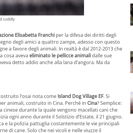
nd cuddly
zione Elisabetta Franchi
per la difesa dei diritti degli
stegno degli amici a quattro zampe, adesso con questo
ne a favore degli animali. In realtà è dal 2012-2013 che
ima cosa aveva
eliminato le pellicce animali
dalle sue
aveva detto addio anche alla lana d’angora. Ma da
costruito l’osai nota come
Island Dog Village EF
. Si
per animali, costruito in Cina. Perché in
Cina
? Semplice:
sta cinese durante la quale vengono macellati cani che
zia ogni anno durante il Solstizio d’Estate, il 21 giugno.
ca e la polizia pattuglia costantemente le vie principali
rne di cane. Solo che nei vicoli e nelle viuzze il