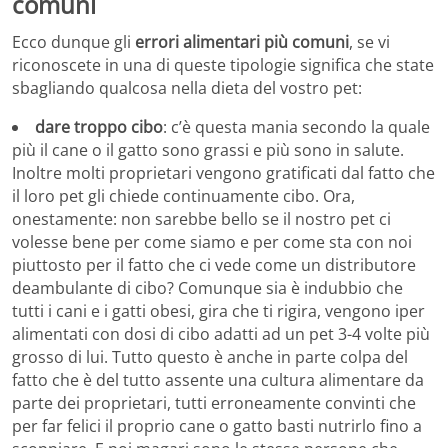
comuni
Ecco dunque gli
errori alimentari più comuni
, se vi
riconoscete in una di queste tipologie significa che state
sbagliando qualcosa nella dieta del vostro pet:
dare troppo cibo
: c’è questa mania secondo la quale
più il cane o il gatto sono grassi e più sono in salute.
Inoltre molti proprietari vengono gratificati dal fatto che
il loro pet gli chiede continuamente cibo. Ora,
onestamente: non sarebbe bello se il nostro pet ci
volesse bene per come siamo e per come sta con noi
piuttosto per il fatto che ci vede come un distributore
deambulante di cibo? Comunque sia è indubbio che
tutti i cani e i gatti obesi, gira che ti rigira, vengono iper
alimentati con dosi di cibo adatti ad un pet 3-4 volte più
grosso di lui. Tutto questo è anche in parte colpa del
fatto che è del tutto assente una cultura alimentare da
parte dei proprietari, tutti erroneamente convinti che
per far felici il proprio cane o gatto basti nutrirlo fino a