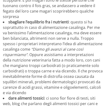
scoppiare. E poi magari sono le stesse persone che
tuonano contro il fois gras, se andassero a vedere il
fegato del loro cane magari scoprirebbero qualche
sorpresa
sbagliare l’equilibrio fra i nutrienti
: questo si ha
soprattutto in caso di alimentazione casalinga. Per me
va benissimo l’alimentazione casalinga, ma deve essere
ben bilanciata, altrimenti non serve a nulla. Troppo
spesso i proprietari interpretano l’idea di alimentazione
casalinga come
“Diamo gli avanzi al cane così
risparmiamo”
. Oppure assistiamo a interpretazioni
della nutrizione veterinaria fatta a modo loro, con cani
che mangiano troppi carboidrati (o praticamente solo
carboidrati) o troppa carne e via dicendo. Il che provoca
inevitabilmente forme di distrofia ossea causata da
squilibri minerali, problemi dermatologici provocati da
carenze di acidi grassi, vitamine e oligoelementi, calcoli
e via dicendo
dare alimenti tossici
: ci sono fior fiore di testi, siti
web, blog che parlano degli alimenti tossici per cani e