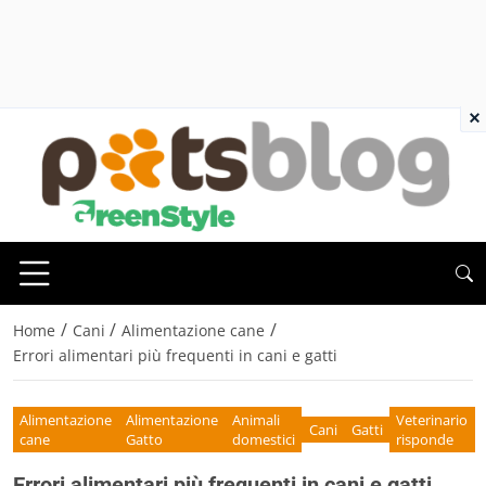
×
/
/
/
Home
Cani
Alimentazione cane
Errori alimentari più frequenti in cani e gatti
Alimentazione
Alimentazione
Animali
Veterinario
Cani
Gatti
cane
Gatto
domestici
risponde
Errori alimentari più frequenti in cani e gatti