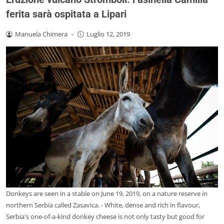
ferita sarà ospitata a Lipari
Manuela Chimera
-
Luglio 12, 2019
Donkeys are seen in a stable on June 19, 2019, on a nature reserve in
northern Serbia called Zasavica. - White, dense and rich in flavour,
Serbia's one-of-a-kind donkey cheese is not only tasty but good for