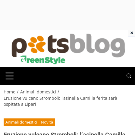
×
/
/
Home
Animali domestici
Eruzione vulcano Stromboli: l’asinella Camilla ferita sarà
ospitata a Lipari
Animali domestici
Novità
Eruzione vulcano Stromboli: l’asinella Camilla