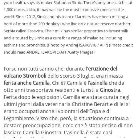
your health, says its maker Slobodan Simic. There's only one catch -- at
1,000 euros a kilo, it may well be the most expensive cheese in the
world. Since 2012, Simic and his team of farmers have been milking a
herd of more than 200 donkeys who live on a nature reserve northern
Serbia called Zasavica. Their milk has similar properties to breastmilk
and is touted by Simic as a cure for a range of maladies, including
asthma and bronchitis. (Photo by Andrej ISAKOVIC / AFP) (Photo credit
should read ANDREJ ISAKOVIC/AFP/Getty Images)
Forse non tutti sanno che, durante l’
eruzione del
vulcano Stromboli
dello scorso 3 luglio, era rimasta
ferita anche Camilla
. Chi è? Camila è l’
asinella
che da
otto anni trasportava residenti e turisti a
Ginostra
.
Ferita dopo le esplosioni, Camilla era stata curata negli
ultimi giorni dalla veterinaria Christine Berart e di lei si
erano occupati anche i volontari dell’Enpa e di
Legambiente. Visto che, però, la situazione continua a
destare preoccupazione, ecco che è stato deciso di non
lasciare Camilla Ginostra. L’asinella è stata così