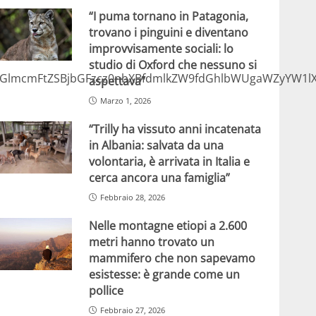
“I puma tornano in Patagonia,
trovano i pinguini e diventano
improvvisamente sociali: lo
studio di Oxford che nessuno si
GlmcmFtZSBjbGFzcz0nbXBfdmlkZW9fdGhlbWUgaWZyYW1lX1
aspettava”
Marzo 1, 2026
“Trilly ha vissuto anni incatenata
in Albania: salvata da una
volontaria, è arrivata in Italia e
cerca ancora una famiglia”
Febbraio 28, 2026
Nelle montagne etiopi a 2.600
metri hanno trovato un
mammifero che non sapevamo
esistesse: è grande come un
pollice
Febbraio 27, 2026