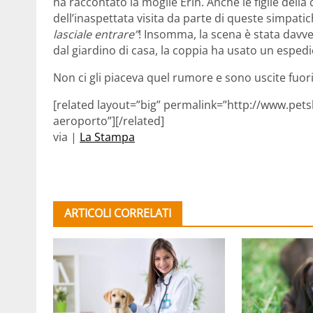
ha raccontato la moglie Erin. Anche le figlie della
dell’inaspettata visita da parte di queste simpat
lasciale entrare”
! Insomma, la scena è stata davver
dal giardino di casa, la coppia ha usato un esped
Non ci gli piaceva quel rumore e sono uscite fuori
[related layout=”big” permalink=”http://www.pets
aeroporto”][/related]
via |
La Stampa
ARTICOLI CORRELATI