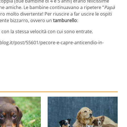
 coppia (due bambine di 4 e 5 anni) erano felicissime
iche amiche. Le bambine continuavano a ripetere “
Papà
o molto divertente! Per riuscire a far uscire le ospiti
iente bizzarro, ovvero un
tamburello
:
 con la stessa velocità con cui sono entrate.
blog.it/post/55601/pecore-e-capre-anticendio-in-