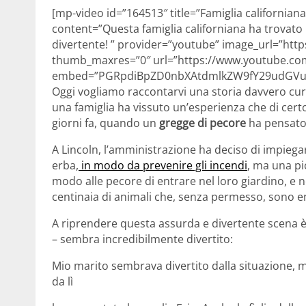
[mp-video id=”164513″ title=”Famiglia californian
content=”Questa famiglia californiana ha trovato 
divertente! ” provider=”youtube” image_url=”http
thumb_maxres=”0″ url=”https://www.youtube.c
embed=”PGRpdiBpZD0nbXAtdmlkZW9fY29udGVud
Oggi vogliamo raccontarvi una storia davvero cur
una famiglia ha vissuto un’esperienza che di cert
giorni fa, quando un
gregge di pecore
ha pensato
A Lincoln, l’amministrazione ha deciso di impiegar
erba,
in modo da prevenire gli incendi
, ma una pi
modo alle pecore di entrare nel loro giardino, e 
centinaia di animali che, senza permesso, sono e
A riprendere questa assurda e divertente scena 
– sembra incredibilmente divertito:
Mio marito sembrava divertito dalla situazione, m
da lì