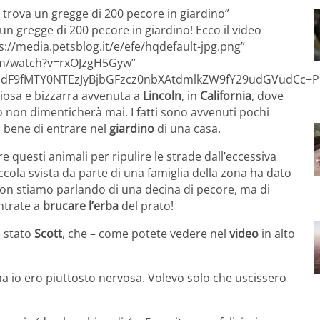
a trova un gregge di 200 pecore in giardino”
un gregge di 200 pecore in giardino! Ecco il video
s://media.petsblog.it/e/efe/hqdefault-jpg.png”
om/watch?v=rxOJzgH5Gyw”
F9fMTY0NTEzJyBjbGFzcz0nbXAtdmlkZW9fY29udGVudCc+P
iosa e bizzarra avvenuta a
Lincoln
, in
California
, dove
o non dimenticherà mai. I fatti sono avvenuti pochi
 bene di entrare nel
giardino
di una casa.
e questi animali per ripulire le strade dall’eccessiva
ccola svista da parte di una famiglia della zona ha dato
non stiamo parlando di una decina di pecore, ma di
ntrate a
brucare l’erba
del prato!
è stato
Scott
, che – come potete vedere nel
video
in alto
a io ero piuttosto nervosa. Volevo solo che uscissero