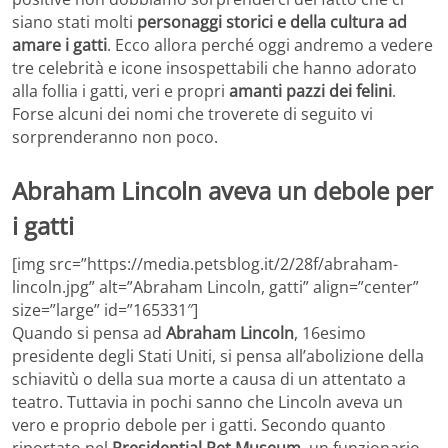
siano stati molti
personaggi storici e della cultura ad
amare i gatti
. Ecco allora perché oggi andremo a vedere
tre celebrità e icone insospettabili che hanno adorato
alla follia i gatti, veri e propri
amanti pazzi dei felini
.
Forse alcuni dei nomi che troverete di seguito vi
sorprenderanno non poco.
Abraham Lincoln aveva un debole per
i gatti
[img src=”https://media.petsblog.it/2/28f/abraham-
lincoln.jpg” alt=”Abraham Lincoln, gatti” align=”center”
size=”large” id=”165331″]
Quando si pensa ad
Abraham Lincoln
, 16esimo
presidente degli Stati Uniti, si pensa all’abolizione della
schiavitù o della sua morte a causa di un attentato a
teatro. Tuttavia in pochi sanno che Lincoln aveva un
vero e proprio debole per i gatti. Secondo quanto
riportato nel
Presidential Pet Museum
, un funzionario