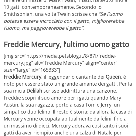
rimane un mistero. Mark Twain, infatti, ha avuto fino a
19 gatti contemporaneamente. Secondo lo
Smithsonian, una volta Twain scrisse che
“Se l’uomo
potesse essere incrociato con il gatto, migliorerebbe
l’uomo, ma peggiorerebbe il gatto”
.
Freddie Mercury, l’ultimo uomo gatto
[img src=”https://media.petsblog.it/8/87f/freddie-
mercury.jpg” alt=”Freddie Mercury” align=”center”
size=”large” id=”165333″]
Freddie Mercury
, il leggendario cantante dei
Queen
, è
noto per essere stato un grande amante dei gatti. Per la
sua micia
Delilah
scrisse addirittura una canzone.
Freddie scoprì il suo amore per i gatti quando Mary
Austin, la sua ragazza, porto a casa Tom e Jerry, un
simpatico duo felino. Il resto è storia: da allora la casa di
Mercury venne occupata abitualmente da felini, fino a
un massimo di dieci. Mercury adorava così tanto i suoi
gatti da aver riempito anche una calza di Natale per