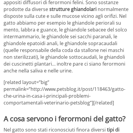
appositi diffusori di ferormoni felini. Sono sostanze
prodotte da diverse
strutture ghiandolari
normalmente
disposte sulla cute e sulle mucose vicino agli orifizi. Nel
gatto abbiamo per esempio le ghiandole periorali su
mento, labbra e guance, le ghiandole sebacee del solco
intermammario, le ghiandole sei sacchi paranali, le
ghiandole epatoidi anali, le ghiandole sopracaudali
(quelle responsabile della coda da stallone nei maschi
non sterilizzati), le ghiandole sottocaudali, le ghiandoli
dei cuscinetti plantari… inoltre pare ci siano ferormoni
anche nella saliva e nelle urine.
[related layout=”big”
permalink=”http://www.petsblog.it/post/118463/gatto-
che-urina-in-casa-i-principali-problemi-
comportamentali-veterinario-petsblog”][/related]
A cosa servono i ferormoni del gatto?
Nel gatto sono stati riconosciuti finora diversi
tipi di