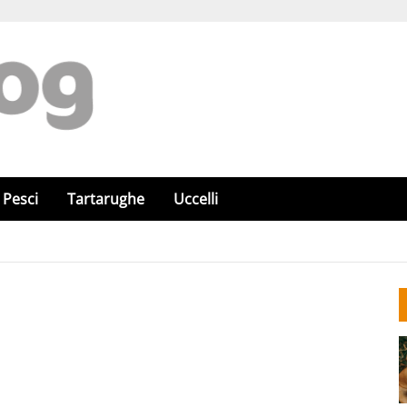
Pesci
Tartarughe
Uccelli