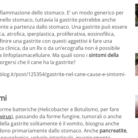
infiammazione dello stomaco. E’ un modo generico per
nello stomaco, tuttavia la gastrite potrebbe anche
ente a partenza dallo stomaco. Una gastrite può essere
a, atrofica, iperplastica, proliferativa, eosinofilica,
nire una gastrite con questi aggettivi è fare una
ta clinica, da un Rx o da un’ecografia non è possibile
a linfoplasmacellulare. Ma quali sono i
sintomi della
rgersi che il cane ha la gastrite?
blog.it/post/125354/gastrite-nel-cane-cause-e-sintomi-
omi
 forme batteriche (Helicobacter e Botulismo, per fare
virus
), passando da forme fungine, tumorali o anche
 della gastrite solitamente è il vomito, bisogna anche
endono primariamente dallo stomaco. Anche
pancreatite
,
 neurologico, volvolo intestinale, invaginamento