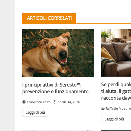
ARTICOLI CORRELATI
Se perdi qual
I principi attivi di Seresto™:
ti aiuta, il g
prevenzione e funzionamento
racconta davv
Francesca Testa
Aprile 14, 2026
Raffaele Moauro
Leggi di più
Leggi di più