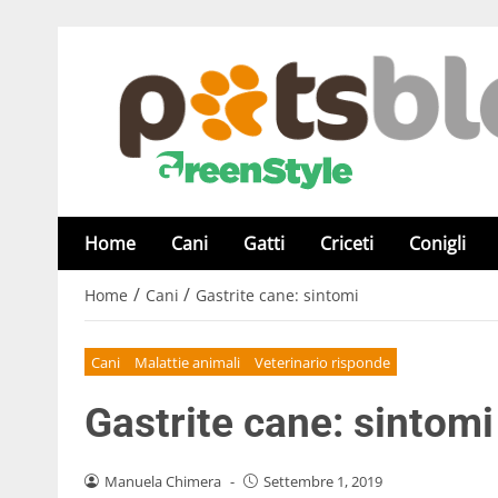
Home
Cani
Gatti
Criceti
Conigli
/
/
Home
Cani
Gastrite cane: sintomi
Cani
Malattie animali
Veterinario risponde
Gastrite cane: sintomi
Manuela Chimera
-
Settembre 1, 2019