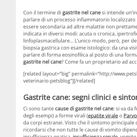
Con il termine di
gastrite nel cane
si intende un’
parlare di un processo infiammatorio localizzato 
essere secondaria ad altre malattie non prettam
indicata in diversi modi: acuta o cronica, ipertrofic
linfoplasmacellulare… L’unico modo, però, per defi
biopsia gastrica con esame istologico: da una visi
parlare di forma eosinofilica al posto di una form
gastrite nel cane
? Come fa un proprietario ad acco
[related layout=”big” permalink=”http://www.pets
veterinario-petsblog”][/related]
Gastrite cane: segni clinici e sint
Ci sono tante
cause di gastrite nel cane
: si va da
degli esempi) a forme virali (
epatite virale
o
Parvo
da corpi estranei. Visto che il sintomo principale
ricordarsi che non tutte le cause di vomito dip
insufficienza epatica,
insufficienza renale
, vomito