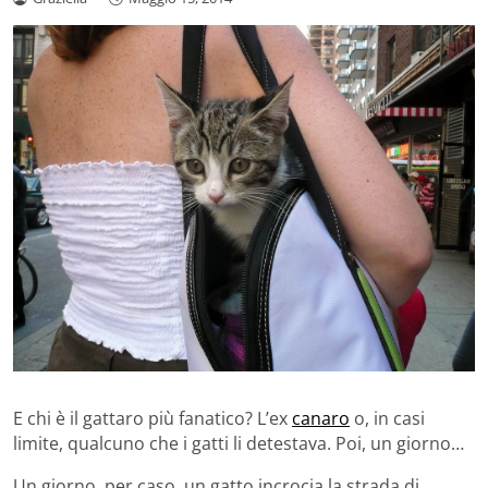
E chi è il gattaro più fanatico? L’ex
canaro
o, in casi
limite, qualcuno che i gatti li detestava. Poi, un giorno…
Un giorno, per caso, un gatto incrocia la strada di