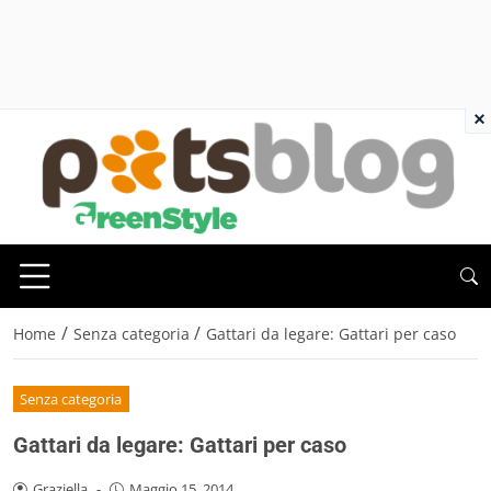
×
/
/
Home
Senza categoria
Gattari da legare: Gattari per caso
Senza categoria
Gattari da legare: Gattari per caso
Graziella
-
Maggio 15, 2014