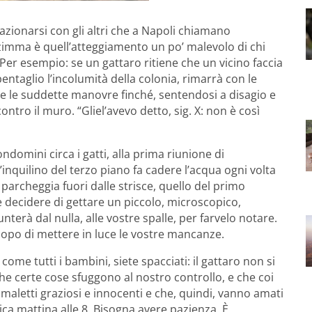
azionarsi con gli altri che a Napoli chiamano
zzimma è quell’atteggiamento un po’ malevolo di chi
 Per esempio: se un gattaro ritiene che un vicino faccia
ntaglio l’incolumità della colonia, rimarrà con le
re le suddette manovre finché, sentendosi a disagio e
ontro il muro. “Gliel’avevo detto, sig. X: non è così
ondomini circa i gatti, alla prima riunione di
’inquilino del terzo piano fa cadere l’acqua ogni volta
 parcheggia fuori dalle strisce, quello del primo
e decidere di gettare un piccolo, microscopico,
unterà dal nulla, alle vostre spalle, per farvelo notare.
scopo di mettere in luce le vostre mancanze.
come tutti i bambini, siete spacciati: il gattaro non si
che certe cose sfuggono al nostro controllo, e che coi
maletti graziosi e innocenti e che, quindi, vanno amati
ica mattina alle 8. Bisogna avere pazienza. È