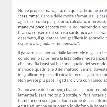
Non è proprio malvagità, ma quell’attitudine a rel
“
cazzimma
“. Parola dalle molte sfumature, la ca
agisce con dolo per proprio, calcolato, interesse.
manovre poco accorte
con l’auto, mettendo a repe
braccia conserte e il sorriso sardonico a osserva
osservato, il guidatore non graffierà lo sportello c
esperto alla guida come pensava”.
Il gattaro, esasperato dalle lamentele degli altri c
condominio sciorinerà la lista delle rimostranze: l
che innaffia i vasi sul balcone, quello del secondo
inchioda quadri alle 3 del mattino. Se mai dovest
insignificante pezzo di carta in terra, il gattaro sp
Non avrete più pace, il gattaro vivrà con l’unico 
Se poi avete dei bambini, chiassosi e incontenibili 
lamenterà, sarà molto più sottile. Vi farà notare 
bambini non si ragiona. Sono come dei piccoli ani
e tutelati, anche se suonano lo xilofono la domen