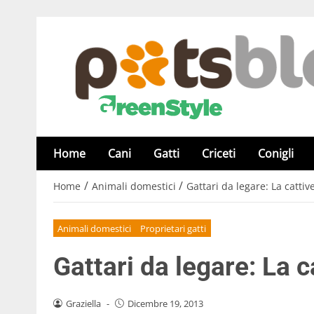
Home
Cani
Gatti
Criceti
Conigli
/
/
Home
Animali domestici
Gattari da legare: La cattiv
Animali domestici
Proprietari gatti
Gattari da legare: La c
Graziella
-
Dicembre 19, 2013