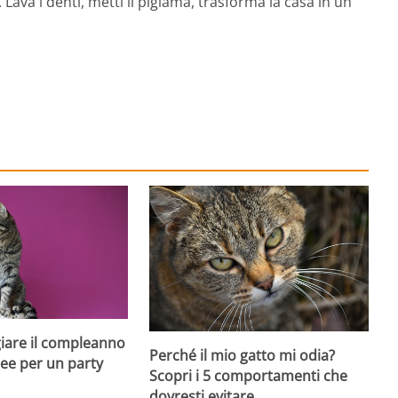
Lava i denti, metti il pigiama, trasforma la casa in un
iare il compleanno
Perché il mio gatto mi odia?
dee per un party
Scopri i 5 comportamenti che
dovresti evitare