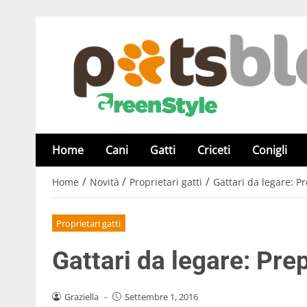
Home
Cani
Gatti
Criceti
Conigli
/
/
/
Home
Novità
Proprietari gatti
Gattari da legare: P
Proprietari gatti
Gattari da legare: Pre
Graziella
-
Settembre 1, 2016