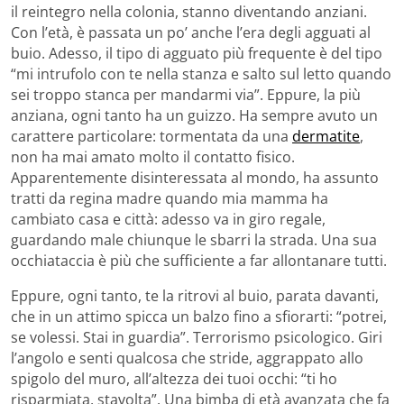
il reintegro nella colonia, stanno diventando anziani.
Con l’età, è passata un po’ anche l’era degli agguati al
buio. Adesso, il tipo di agguato più frequente è del tipo
“mi intrufolo con te nella stanza e salto sul letto quando
sei troppo stanca per mandarmi via”. Eppure, la più
anziana, ogni tanto ha un guizzo. Ha sempre avuto un
carattere particolare: tormentata da una
dermatite
,
non ha mai amato molto il contatto fisico.
Apparentemente disinteressata al mondo, ha assunto
tratti da regina madre quando mia mamma ha
cambiato casa e città: adesso va in giro regale,
guardando male chiunque le sbarri la strada. Una sua
occhiataccia è più che sufficiente a far allontanare tutti.
Eppure, ogni tanto, te la ritrovi al buio, parata davanti,
che in un attimo spicca un balzo fino a sfiorarti: “potrei,
se volessi. Stai in guardia”. Terrorismo psicologico. Giri
l’angolo e senti qualcosa che stride, aggrappato allo
spigolo del muro, all’altezza dei tuoi occhi: “ti ho
risparmiata, stavolta”. Una bimba di età avanzata che fa