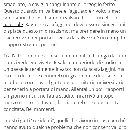
smagliato, la caviglia sanguinante e l’orgoglio ferito.
Questo quando mi va bene e l’agguato è rivolto a me:
sono anni che cerchiamo di salvare topini, uccellini e
lucertole
. Ragni e scarafaggi no, devo essere sincera: mi
dispiace questo mio razzismo, ma prendere in mano un
bacherozzo per portarlo verso la salvezza è un compito
troppo estremo, per me.
Tra l’altro con questi insetti ho un patto di lunga data: io
non vi vedo, voi vivete. Risale a un periodo di studio in
un paese letteralmente invaso: non da scarafaggini, ma
da cosi di cinque centimetri in grado pure di volare. Un
incubo, e coccolavo il gatto del dormitorio universitario
per tenerlo a portata di mano. Allentai un po’ i rapporti
un giorno in cui, nell’aula studio, mi arrivò un topo
mezzo morto sul tavolo, lanciato nel corso della lotta
concitata. Bei momenti.
I nostri gatti “residenti”, quelli che vivono in casa perché
hanno avuto qualche problema che non consentiva loro