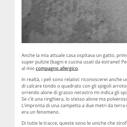
Anche la mia attuale casa ospitava un gatto, prima 
super pulizie (bagni e cucina usati da estranei! Per
al mio
compagno allergico
.
In realtà, i peli sono relativi: riconoscerei anche
di calcare tondo o quadrato con gli spigoli arroton
orrendo alone di grasso nerastro mi indica gli spigo
Se c’è una ringhiera, lo stesso alone ma polveroso 
L’impronta di una zampetta a due metri da terra m
era un fenomeno.
Di tutte le tracce, queste sono le uniche che st