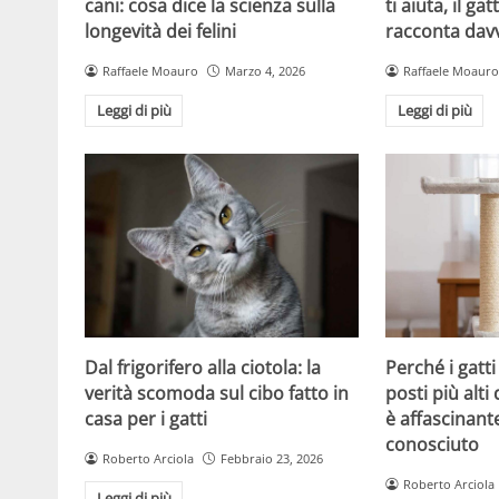
cani: cosa dice la scienza sulla
ti aiuta, il g
longevità dei felini
racconta davv
Raffaele Moauro
Marzo 4, 2026
Raffaele Moauro
Leggi di più
Leggi di più
Dal frigorifero alla ciotola: la
Perché i gatt
verità scomoda sul cibo fatto in
posti più alti 
casa per i gatti
è affascinant
conosciuto
Roberto Arciola
Febbraio 23, 2026
Roberto Arciola
Leggi di più