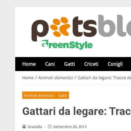
Home
Cani
Gatti
Criceti
Conigli
/
/
Home
Animali domestici
Gattari da legare: Tracce d
Animali domestici
Gatti
Gattari da legare: Trac
Graziella
-
Settembre 26, 2013