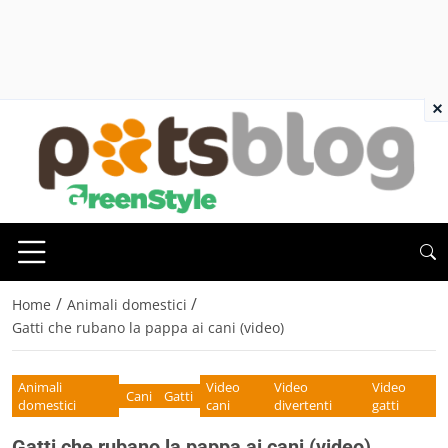
×
/
/
Home
Animali domestici
Gatti che rubano la pappa ai cani (video)
Animali
Video
Video
Video
Cani
Gatti
domestici
cani
divertenti
gatti
Gatti che rubano la pappa ai cani (video)