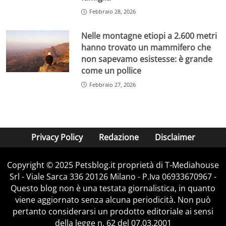
Febbraio 28, 2026
Nelle montagne etiopi a 2.600 metri
hanno trovato un mammifero che
non sapevamo esistesse: è grande
come un pollice
Febbraio 27, 2026
Privacy Policy
Redazione
Disclaimer
Copyright © 2025 Petsblog.it proprietà di T-Mediahouse
Srl - Viale Sarca 336 20126 Milano - P.Iva 06933670967 -
Questo blog non è una testata giornalistica, in quanto
viene aggiornato senza alcuna periodicità. Non può
pertanto considerarsi un prodotto editoriale ai sensi
della legge n. 62 del 07.03.2001