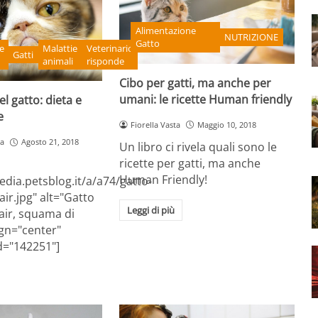
Alimentazione
NUTRIZIONE
Gatto
e
Malattie
Veterinario
Gatti
animali
risponde
Cibo per gatti, ma anche per
umani: le ricette Human friendly
l gatto: dieta e
e
Fiorella Vasta
Maggio 10, 2018
a
Agosto 21, 2018
Un libro ci rivela quali sono le
ricette per gatti, ma anche
Human Friendly!
edia.petsblog.it/a/a74/gatto-
air.jpg" alt="Gatto
Leggi di più
air, squama di
ign="center"
id="142251"]