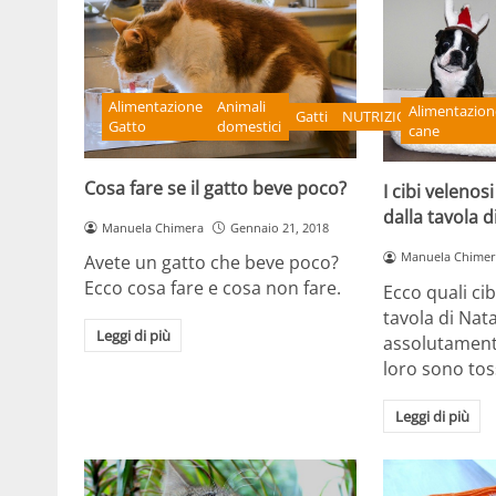
Alimentazione
Animali
Alimentazion
Gatti
NUTRIZIONE
Gatto
domestici
cane
Cosa fare se il gatto beve poco?
I cibi velenosi
dalla tavola d
Manuela Chimera
Gennaio 21, 2018
Manuela Chimer
Avete un gatto che beve poco?
Ecco cosa fare e cosa non fare.
Ecco quali cib
tavola di Nat
Leggi di più
assolutamente
loro sono toss
Leggi di più