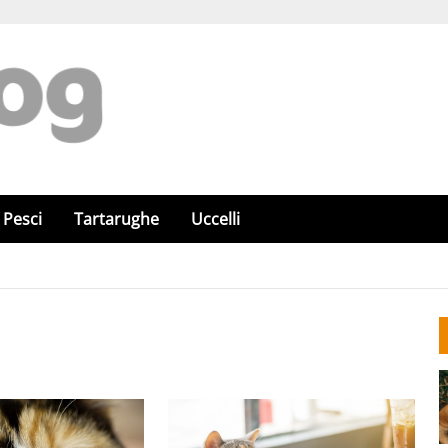
Pesci
Tartarughe
Uccelli