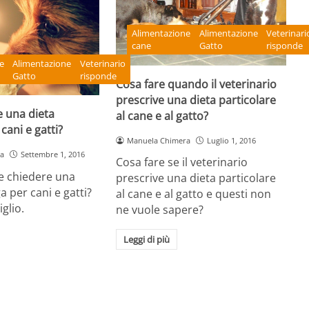
Alimentazione
Alimentazione
Veterinari
cane
Gatto
risponde
e
Alimentazione
Veterinario
Gatto
risponde
Cosa fare quando il veterinario
prescrive una dieta particolare
e una dieta
al cane e al gatto?
cani e gatti?
Manuela Chimera
Luglio 1, 2016
a
Settembre 1, 2016
Cosa fare se il veterinario
e chiedere una
prescrive una dieta particolare
a per cani e gatti?
al cane e al gatto e questi non
glio.
ne vuole sapere?
Leggi di più