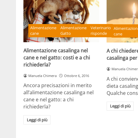
Alimentazione
Alimentazione
Veterinario
Alimentazion
cane
Gatto
risponde
cane
Alimentazione casalinga nel
A chi chieder
cane e nel gatto: costi e a chi
casalinga per 
richiederla?
Manuela Chimer
Manuela Chimera
Ottobre 6, 2016
A chi convien
Ancora precisazioni in merito
dieta casaling
all’alimentazione casalinga nel
Qualche consi
cane e nel gatto: a chi
Leggi di più
richiederla?
Leggi di più