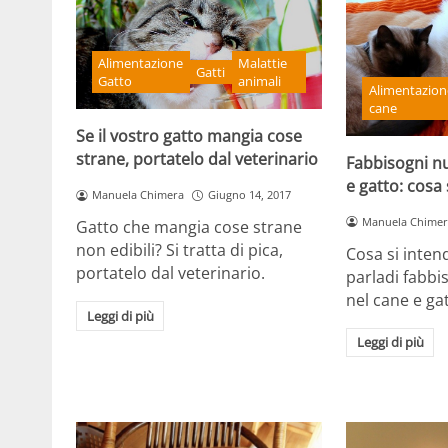
Alimentazione
Malattie
Gatti
Gatto
animali
Alimentazion
cane
Se il vostro gatto mangia cose
strane, portatelo dal veterinario
Fabbisogni nu
e gatto: cosa 
Manuela Chimera
Giugno 14, 2017
Manuela Chimer
Gatto che mangia cose strane
non edibili? Si tratta di pica,
Cosa si inten
portatelo dal veterinario.
parladi fabbi
nel cane e ga
Leggi di più
Leggi di più