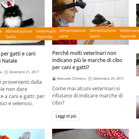
Alimentazione
Alimentazione
Veterinari
e
Alimentazione
Veterinario
cane
Gatto
risponde
Gatto
risponde
Perché molti veterinari non
 per gatti e cani
indicano più le marche di cibo
i Natale
per cani e gatti?
a
Dicembre 21, 2017
Manuela Chimera
Settembre 29, 2017
i provenienti dalla
Come mai alcuni veterinari si
ale non dare
rifiutano di indicare marche di
 a cani e gatti: per
cibo?
ici e velenosi.
Leggi di più