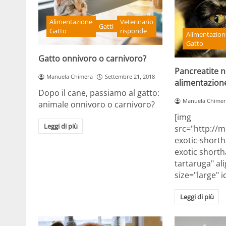
Alimentazione
Veterinario
Gatti
Gatto
risponde
Alimentazion
Gatto
Gatto onnivoro o carnivoro?
Pancreatite ne
Manuela Chimera
Settembre 21, 2018
alimentazion
Dopo il cane, passiamo al gatto:
Manuela Chimer
animale onnivoro o carnivoro?
[img
Leggi di più
src="http://m
exotic-shorth
exotic shorth
tartaruga" al
size="large" 
Leggi di più