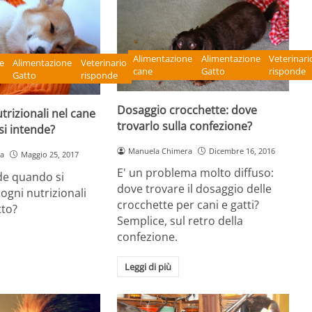
Alimentazione
Alimentazione
Veterinari
e
Alimentazione
Veterinario
cane
Gatto
risponde
Gatto
risponde
Dosaggio crocchette: dove
trizionali nel cane
trovarlo sulla confezione?
si intende?
Manuela Chimera
Dicembre 16, 2016
a
Maggio 25, 2017
E' un problema molto diffuso:
de quando si
dove trovare il dosaggio delle
sogni nutrizionali
crocchette per cani e gatti?
tto?
Semplice, sul retro della
confezione.
Leggi di più