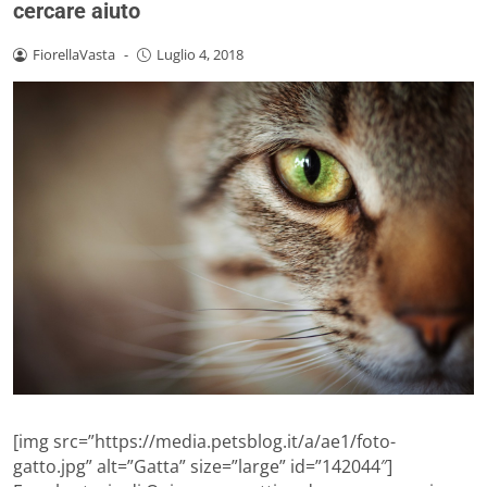
cercare aiuto
FiorellaVasta
-
Luglio 4, 2018
[img src=”https://media.petsblog.it/a/ae1/foto-
gatto.jpg” alt=”Gatta” size=”large” id=”142044″]