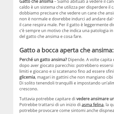
Gatto che ansima
– Siamo abituati a vedere il ca
caldo è un sistema che utilizza per disperdere il 
dobbiamo precisare che vedere un cane che ansi
non è normale e dovrebbe indurci ad andare dal ve
il cane respira male. Per il gatto è leggermente d
c’è sempre un motivo che indica una patologia in
del gatto che ansima e cosa fare.
Gatto a bocca aperta che ansima:
Perché un gatto ansima?
Dipende. A volte capita
dopo aver giocato parecchio: potrebbero essersi s
limiti e giocano e si scatenano fino ad essere sfini
glicemia
, magari in gattini che non mangiano cibi
Di solito tenendoli tranquilli e impostando un’a
crescono.
Tuttavia potrebbe capitare di
vedere ansimare un
Potrebbe trattarsi di un inizio di
asma felina
, la 
potrebbe provocare come sintomi anche dispnea 