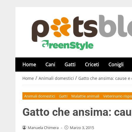
Home
Cani
Gatti
Criceti
Conigli
/
/
Home
Animali domestici
Gatto che ansima: cause e 
Animali domestici
Gatti
Malattie animali
Veterinario risp
Gatto che ansima: cau
Manuela Chimera
-
Marzo 3, 2015