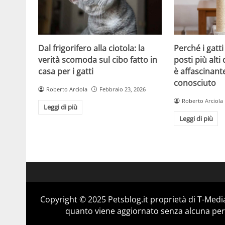
Dal frigorifero alla ciotola: la
Perché i gatt
verità scomoda sul cibo fatto in
posti più alti 
casa per i gatti
è affascinant
conosciuto
Roberto Arciola
Febbraio 23, 2026
Roberto Arciola
Leggi di più
Leggi di più
Copyright © 2025 Petsblog.it proprietà di T-Media
quanto viene aggiornato senza alcuna perio