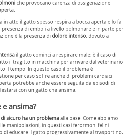
polmoni
che provocano carenza di ossigenazione
aperta.
a in atto il gatto spesso respira a bocca aperta e lo fa
a presenza di emboli a livello polmonare e in parte per
razione è la presenza di
dolore intenso
, dovuto a
ntensa
il gatto cominci a respirare male: è il caso di
to il tragitto in macchina per arrivare dal veterinario
tto il tempo. In questo caso il problema è
stione per caso soffre anche di problemi cardiaci
aperta potrebbe anche essere seguita da episodi di
estarsi con un gatto che ansima.
ce e ansima?
a di sicuro ha un problema
alla base. Come abbiamo
le manipolazioni, in questi casi ferormoni felini
o di educare il gatto progressivamente al trasportino,