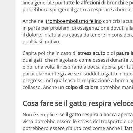
linea generale poi
tutte le affezioni di bronchi e 
potrebbero spingere il gatto a respirare a bocca 
Anche nel
tromboembolismo felino
con crisi acut
in parte per problemi di ossigenazione dovuti all
il dolore. Infatti altra causa da tenere in conside
qualsiasi motivo.
Capita poi che in caso di
stress acuto
o di
paura i
quei gatti che miagolano come ossessi durante tut
e poi una volta lì respirano a bocca aperta per tu
particolarmente grave se il suddetto gatto in que
pregressi, nel qual caso la respirazione a bocca 
collasso. Anche un
colpo di calore
potrebbe manif
Cosa fare se il gatto respira velo
Non è semplice:
se il gatto respira a bocca apert
visto potrebbe essere lo stress del trasporto e del
potrebbero essere d’aiuto così come anche il fatt