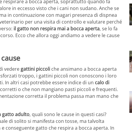
ne respirare a bocca aperta, soprattutto quando fa
calore in eccesso visto che i cani non sudano. Anche se
ma in continuazione con magari presenza di dispnea
terinario per una visita di controllo e valutare perché
iverso:
il gatto non respira mai a bocca aperta
, se lo fa
 corso. Ecco che allora oggi andiamo a vedere le cause
 cause
 di vedere
gattini piccoli
che ansimano a bocca aperta
forzati troppo, i gattini piccoli non conoscono i loro
ti. In altri casi potrebbe essere indice di un
calo di
 corretti o che non mangiano pasti piccoli e frequenti.
limentazione corretta il problema passa man mano che
 gatto adulto
, quali sono le cause in questi casi?
quale di solito si manifesta con tosse, ma talvolta
e conseguente gatto che respira a bocca aperta. In