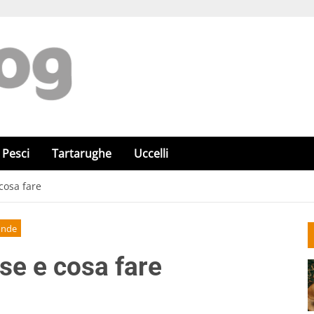
Pesci
Tartarughe
Uccelli
cosa fare
onde
se e cosa fare