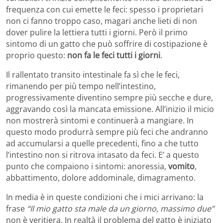
frequenza con cui emette le feci: spesso i proprietari
non ci fanno troppo caso, magari anche lieti di non
dover pulire la lettiera tutti i giorni. Però il primo
sintomo di un gatto che può soffrire di costipazione è
proprio questo:
non fa le feci tutti i giorni
.
Il rallentato transito intestinale fa sì che le feci,
rimanendo per più tempo nell’intestino,
progressivamente diventino sempre più secche e dure,
aggravando così la mancata emissione. All’inizio il micio
non mostrerà sintomi e continuerà a mangiare. In
questo modo produrrà sempre più feci che andranno
ad accumularsi a quelle precedenti, fino a che tutto
l’intestino non si ritrova intasato da feci. E’ a questo
punto che compaiono i sintomi: anoressia,
vomito
,
abbattimento, dolore addominale, dimagramento.
In media è in queste condizioni che i mici arrivano: la
frase
“Il mio gatto sta male da un giorno, massimo due”
non è veritiera. In realtà il problema del gatto è iniziato