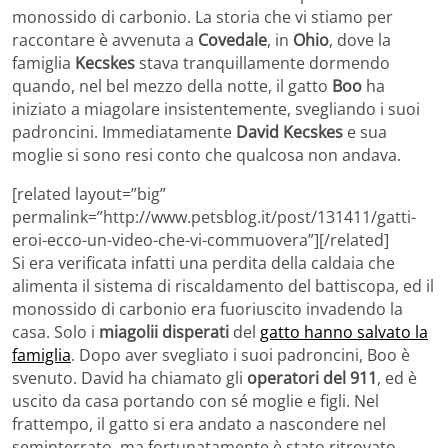
monossido di carbonio. La storia che vi stiamo per
raccontare è avvenuta a
Covedale
, in
Ohio
, dove la
famiglia
Kecskes
stava tranquillamente dormendo
quando, nel bel mezzo della notte, il gatto
Boo
ha
iniziato a miagolare insistentemente, svegliando i suoi
padroncini. Immediatamente
David Kecskes
e sua
moglie si sono resi conto che qualcosa non andava.
[related layout=”big”
permalink=”http://www.petsblog.it/post/131411/gatti-
eroi-ecco-un-video-che-vi-commuovera”][/related]
Si era verificata infatti una perdita della caldaia che
alimenta il sistema di riscaldamento del battiscopa, ed il
monossido di carbonio era fuoriuscito invadendo la
casa. Solo i
miagolii disperati
del
gatto hanno salvato la
famiglia
. Dopo aver svegliato i suoi padroncini, Boo è
svenuto. David ha chiamato gli
operatori del 911
, ed è
uscito da casa portando con sé moglie e figli. Nel
frattempo, il gatto si era andato a nascondere nel
seminterrato, ma fortunatamente è stato ritrovato