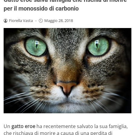
per il monossido di carbonio
Fiorella Vasta
-
Maggio 28, 2018
Un
gatto eroe
ha recentemente salvato la sua famiglia,
che rischiava di morire a causa di una perdita di