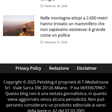
Febbraio 28, 2026
Nelle montagne etiopi a 2.600 metri
hanno trovato un mammifero che
non sapevamo esistesse: è grande
come un pollice
Febbraio 27, 2026
Privacy Policy
Redazione
Disclaimer
Copyright © 2025 Petsblog.it proprietà di T-Mediahouse
Srl - Viale Sarca 336 20126 Milano - P.Iva 06933670967 -
Questo blog non è una testata giornalistica, in quanto
viene aggiornato senza alcuna periodicità. Non può
pertanto considerarsi un prodotto editoriale ai sensi
della legge n. 62 del 07.03.2001