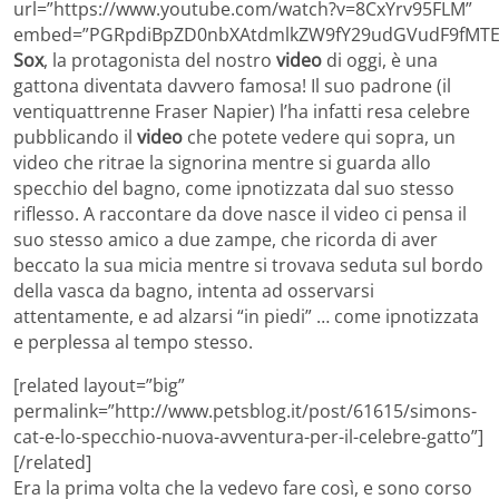
url=”https://www.youtube.com/watch?v=8CxYrv95FLM”
embed=”PGRpdiBpZD0nbXAtdmlkZW9fY29udGVudF9fMTE5
Sox
, la protagonista del nostro
video
di oggi, è una
gattona diventata davvero famosa! Il suo padrone (il
ventiquattrenne Fraser Napier) l’ha infatti resa celebre
pubblicando il
video
che potete vedere qui sopra, un
video che ritrae la signorina mentre si guarda allo
specchio del bagno, come ipnotizzata dal suo stesso
riflesso. A raccontare da dove nasce il video ci pensa il
suo stesso amico a due zampe, che ricorda di aver
beccato la sua micia mentre si trovava seduta sul bordo
della vasca da bagno, intenta ad osservarsi
attentamente, e ad alzarsi “in piedi” … come ipnotizzata
e perplessa al tempo stesso.
[related layout=”big”
permalink=”http://www.petsblog.it/post/61615/simons-
cat-e-lo-specchio-nuova-avventura-per-il-celebre-gatto”]
[/related]
Era la prima volta che la vedevo fare così, e sono corso