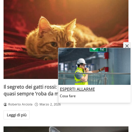
Il segreto dei gatti rossi: perché il colore arancione è
ESPERTI ALLARME
quasi sempre ‘roba da maschi
Cosa fare
Roberto Arciola
Marzo 2, 2026
Leggi di più