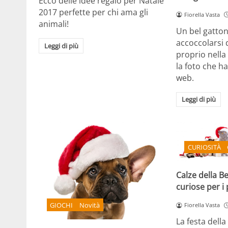
Ecco delle idee regalo per Natale
2017 perfette per chi ama gli
Fiorella Vasta
animali!
Un bel gatton
accoccolarsi
Leggi di più
proprio nella
la foto che ha 
web.
Leggi di più
CURIOSITÀ
Calze della Be
curiose per i
GIOCHI
Novità
Fiorella Vasta
La festa della