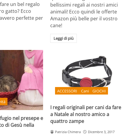
 fare un bel regalo
bellissimi regali ai nostri amici
ro gatto? Ecco
animali! Ecco quindi le offerte
avvero perfette per
Amazon più belle per il vostro
cane!
Leggi di più
ACCESSORI
Cani
GIOCHI
ità
I regali originali per cani da fare
a Natale al nostro amico a
ifugio nel presepe e
quattro zampe
to di Gesù nella
Patrizia Chimera
Dicembre 3, 2017