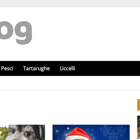
Pesci
Tartarughe
Uccelli