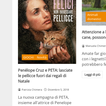
Animali
domestici
Attenzione a l
cane, possono 
Manuela Chimer
Amate far gio
GIOCHI
Novità
con i legnetti
potrebbero fer
Penélope Cruz e PETA: lasciate
Leggi di più
le pellicce fuori dai regali di
Natale
Patrizia Chimera
Dicembre 5, 2018
La nuova campagna di PETA,
insieme all'attrice di Penelope