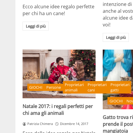
intenzione di
Ecco alcune idee regalo perfette
anche al vost
per chi ha un cane!
alcune idee d
voi!
Leggi di più
Leggi di più
Proprietari
Proprietari
Proprietari
GIOCHI
Persone
animali
cani
gatti
GIOCHI
Nov
Natale 2017: i regali perfetti per
chi ama gli animali
Gatto trova r
prende il pos
Patrizia Chimera
Dicembre 14, 2017
mangiatoia