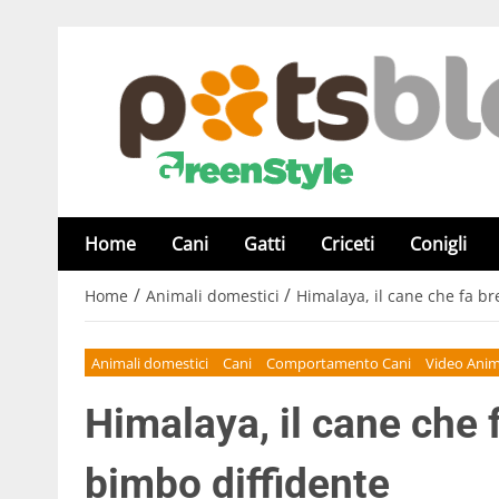
Home
Cani
Gatti
Criceti
Conigli
/
/
Home
Animali domestici
Himalaya, il cane che fa br
Animali domestici
Cani
Comportamento Cani
Video Anim
Himalaya, il cane che 
bimbo diffidente