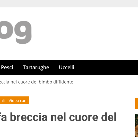
Pesci
Tartarughe
Uccelli
eccia nel cuore del bimbo diffidente
ali
Video cani
fa breccia nel cuore del