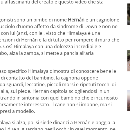
iù affascinanti del creato e questo video che sta
tagonisti sono un bimbo di nome
Hernán
e un cagnolone
cucciolo d’uomo affetto da sindrome di Down e non ne
 con lui (anzi, con lei, visto che Himalaya è una
enzioni di Hernán e fa di tutto per rompere il muro che
bo. Così Himalaya con una dolcezza incredibile e
bo, alza la zampa, si mette a pancia all’aria
 caso specifico Himalaya dimostra di conoscere bene le
ti di contatto del bambino, la cagnona oppone
a sguardi, leccatine, piccoli morsi e ripetuti tocchi di
lla, sul piede. Hernán capitola sciogliendosi in un
trando in sintonia con quel bambino che è incuriosito
arsamente interessato. Il cane non si impone, ma si
presi a modello.
ya si alza, poi si siede dinanzi a Hernán e poggia la
mo i due si guardano negli occhi: in quel momento, ne