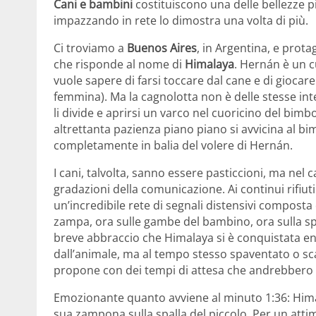
Cani e bambini
costituiscono una delle bellezze p
impazzando in rete lo dimostra una volta di più.
Ci troviamo a
Buenos Aires
, in Argentina, e pro
che risponde al nome di
Himalaya
. Hernán è un 
vuole sapere di farsi toccare dal cane e di giocare
femmina). Ma la cagnolotta non è delle stesse int
li divide e aprirsi un varco nel cuoricino del bim
altrettanta pazienza piano piano si avvicina al bim
completamente in balia del volere di Hernán.
I cani, talvolta, sanno essere pasticcioni, ma nel
gradazioni della comunicazione. Ai continui rifiu
un’incredibile rete di segnali distensivi composta d
zampa, ora sulle gambe del bambino, ora sulla spa
breve abbraccio che Himalaya si è conquistata en
dall’animale, ma al tempo stesso spaventato o sc
propone con dei tempi di attesa che andrebbero 
Emozionante quanto avviene al minuto 1:36: Himala
sua zampona sulla spalla del piccolo. Per un atti