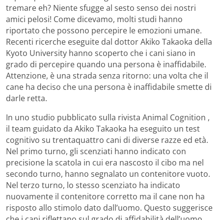
tremare eh? Niente sfugge al sesto senso dei nostri
amici pelosi! Come dicevamo, molti studi hanno
riportato che possono percepire le emozioni umane.
Recenti ricerche eseguite dal dottor Akiko Takaoka della
Kyoto University hanno scoperto che i cani siano in
grado di percepire quando una persona è inaffidabile.
Attenzione, è una strada senza ritorno: una volta che il
cane ha deciso che una persona è inaffidabile smette di
darle retta.
In uno studio pubblicato sulla rivista Animal Cognition ,
il team guidato da Akiko Takaoka ha eseguito un test
cognitivo su trentaquattro cani di diverse razze ed età.
Nel primo turno, gli scenziati hanno indicato con
precisione la scatola in cui era nascosto il cibo ma nel
secondo turno, hanno segnalato un contenitore vuoto.
Nel terzo turno, lo stesso scenziato ha indicato
nuovamente il contenitore corretto ma il cane non ha
risposto allo stimolo dato dall’uomo. Questo suggerisce
che i cani riflettano sul grado di affidabilità dell’uomo