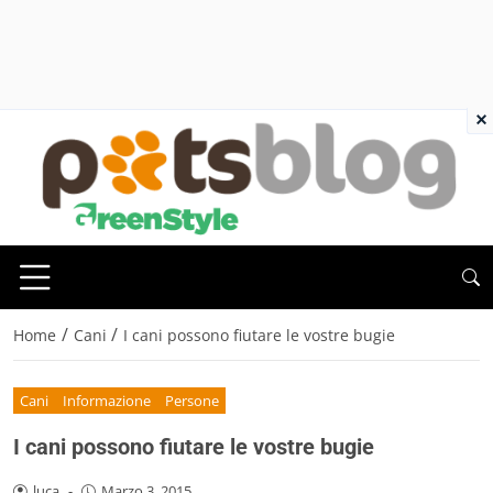
×
/
/
Home
Cani
I cani possono fiutare le vostre bugie
Cani
Informazione
Persone
I cani possono fiutare le vostre bugie
luca
-
Marzo 3, 2015