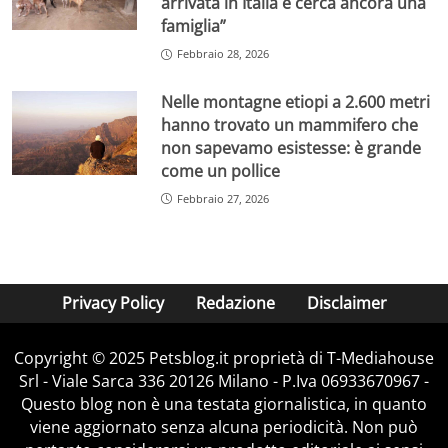
arrivata in Italia e cerca ancora una
famiglia”
Febbraio 28, 2026
Nelle montagne etiopi a 2.600 metri
hanno trovato un mammifero che
non sapevamo esistesse: è grande
come un pollice
Febbraio 27, 2026
Privacy Policy
Redazione
Disclaimer
Copyright © 2025 Petsblog.it proprietà di T-Mediahouse
Srl - Viale Sarca 336 20126 Milano - P.Iva 06933670967 -
Questo blog non è una testata giornalistica, in quanto
viene aggiornato senza alcuna periodicità. Non può