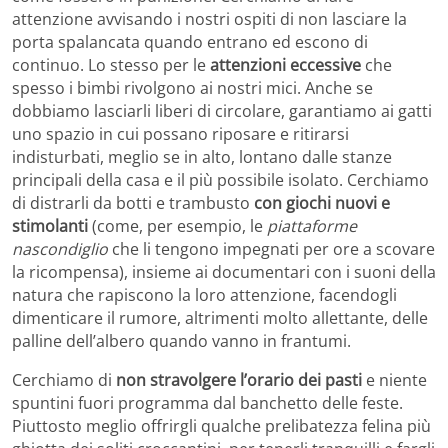
attenzione avvisando i nostri ospiti di non lasciare la
porta spalancata quando entrano ed escono di
continuo. Lo stesso per le
attenzioni eccessive
che
spesso i bimbi rivolgono ai nostri mici. Anche se
dobbiamo lasciarli liberi di circolare, garantiamo ai gatti
uno spazio in cui possano riposare e ritirarsi
indisturbati, meglio se in alto, lontano dalle stanze
principali della casa e il più possibile isolato. Cerchiamo
di distrarli da botti e trambusto
con giochi nuovi e
stimolanti
(come, per esempio, le
piattaforme
nascondiglio
che li tengono impegnati per ore a scovare
la ricompensa), insieme ai documentari con i suoni della
natura che rapiscono la loro attenzione, facendogli
dimenticare il rumore, altrimenti molto allettante, delle
palline dell’albero quando vanno in frantumi.
Cerchiamo di
non stravolgere l’orario dei pasti
e niente
spuntini fuori programma dal banchetto delle feste.
Piuttosto meglio offrirgli qualche prelibatezza felina più