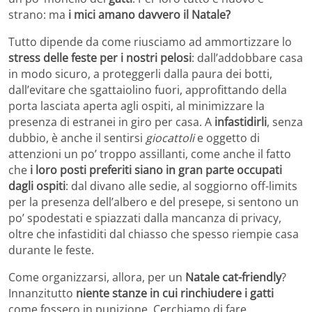
strano: ma
i mici amano davvero il Natale?
Tutto dipende da come riusciamo ad ammortizzare lo
stress delle feste per i nostri pelosi
: dall’addobbare casa
in modo sicuro, a proteggerli dalla paura dei botti,
dall’evitare che sgattaiolino fuori, approfittando della
porta lasciata aperta agli ospiti, al minimizzare la
presenza di estranei in giro per casa. A
infastidirli
, senza
dubbio, è anche il sentirsi
giocattoli
e oggetto di
attenzioni un po’ troppo assillanti, come anche il fatto
che
i loro posti preferiti siano in gran parte occupati
dagli ospiti
: dal divano alle sedie, al soggiorno off-limits
per la presenza dell’albero e del presepe, si sentono un
po’ spodestati e spiazzati dalla mancanza di privacy,
oltre che infastiditi dal chiasso che spesso riempie casa
durante le feste.
Come organizzarsi, allora, per un
Natale cat-friendly
?
Innanzitutto
niente stanze in cui rinchiudere i gatti
come fossero in punizione. Cerchiamo di fare