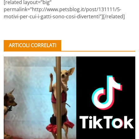
[related layout=”big”
permalink=”http://www.petsblog.it/post/131111/5-
motivi-per-cui-i-gatti-sono-cosi-divertenti”][/related]
ARTICOLI CORRELATI