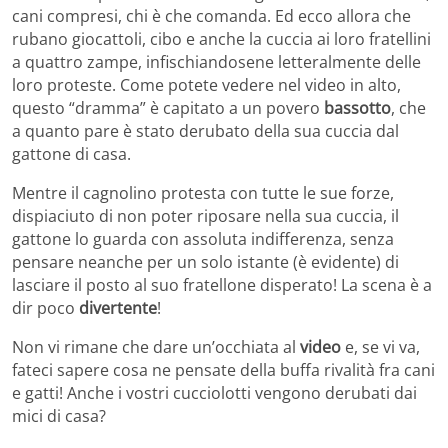
cani compresi, chi è che comanda. Ed ecco allora che
rubano giocattoli, cibo e anche la cuccia ai loro fratellini
a quattro zampe, infischiandosene letteralmente delle
loro proteste. Come potete vedere nel video in alto,
questo “dramma” è capitato a un povero
bassotto
, che
a quanto pare è stato derubato della sua cuccia dal
gattone di casa.
Mentre il cagnolino protesta con tutte le sue forze,
dispiaciuto di non poter riposare nella sua cuccia, il
gattone lo guarda con assoluta indifferenza, senza
pensare neanche per un solo istante (è evidente) di
lasciare il posto al suo fratellone disperato! La scena è a
dir poco
divertente
!
Non vi rimane che dare un’occhiata al
video
e, se vi va,
fateci sapere cosa ne pensate della buffa rivalità fra cani
e gatti! Anche i vostri cucciolotti vengono derubati dai
mici di casa?