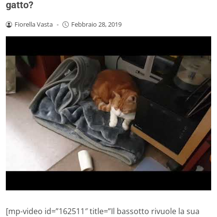
gatto?
Fiorella Vasta
-
Febbraio 28, 2019
[mp-video id=”162511″ title=”Il bassotto rivuole la sua