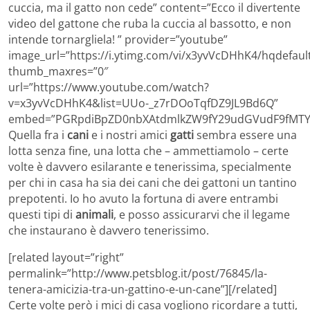
cuccia, ma il gatto non cede” content=”Ecco il divertente
video del gattone che ruba la cuccia al bassotto, e non
intende tornargliela! ” provider=”youtube”
image_url=”https://i.ytimg.com/vi/x3yvVcDHhK4/hqdefault
thumb_maxres=”0″
url=”https://www.youtube.com/watch?
v=x3yvVcDHhK4&list=UUo-_z7rDOoTqfDZ9JL9Bd6Q”
embed=”PGRpdiBpZD0nbXAtdmlkZW9fY29udGVudF9fMTYy
Quella fra i
cani
e i nostri amici
gatti
sembra essere una
lotta senza fine, una lotta che – ammettiamolo – certe
volte è davvero esilarante e tenerissima, specialmente
per chi in casa ha sia dei cani che dei gattoni un tantino
prepotenti. Io ho avuto la fortuna di avere entrambi
questi tipi di
animali
, e posso assicurarvi che il legame
che instaurano è davvero tenerissimo.
[related layout=”right”
permalink=”http://www.petsblog.it/post/76845/la-
tenera-amicizia-tra-un-gattino-e-un-cane”][/related]
Certe volte però i mici di casa vogliono ricordare a tutti,