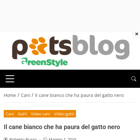
×
/
/
Home
Cani
Il cane bianco che ha paura del gatto nero
Cani
Gatti
Video cani
Video gatti
Il cane bianco che ha paura del gatto nero
Roberto Russo
-
Maggio 1, 2015