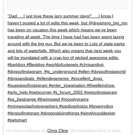
“Dad…..I just love these lazy summer days!”…..I know I
haven’t posted a lot of edits this week, but @dreaming_big_mn
has been on vacation this week which means we’ve been
traveling all week. The time I have had has been spent lazing
around with the big guy. But we’ve been to Lots of state parks
and lots of waterfalls. Which also means that next week you
will be inundated with a crap-ton of wicked awesome edits.
#barkbox #Bestdog #worldofcutepets #chrisandjuji
#dogsofinstagram #ig_underground #ellen #dogsofinstaworld
#dogsandpals #ellendegeneres #excellent_dogs
#puppiesofinstagram #enter_imagination #theellenshow
#arts_help #petscorner #jj_forum_2002 #petsofinstagram
#ps_bestrange #theimaged #moodygrams
#minnesotaphotographers #topdogphotos #ilovemydog
#dogsofinstgram #doggosdoingthings #simplycooldesign
#petsmart
Un post condiviso da
Chris Cline
(@christophercline) in data:
Ago 3