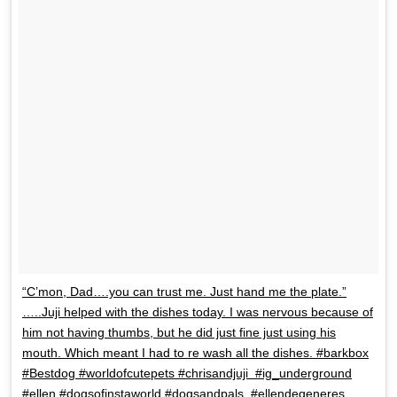
“C’mon, Dad….you can trust me. Just hand me the plate.”
…..Juji helped with the dishes today. I was nervous because of
him not having thumbs, but he did just fine just using his
mouth. Which meant I had to re wash all the dishes. #barkbox
#Bestdog #worldofcutepets #chrisandjuji #ig_underground
#ellen #dogsofinstaworld #dogsandpals #ellendegeneres