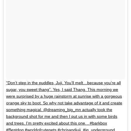
“Don’t step in the puddles, Juji. You’ll melt…because you’re all
sugar, you sweet thang”. Yes, I said Thang. This morning we
were surprised by a huge rainstorm at sunrise with a gorgeous
orange sky to boot. So why not take advantage of it and create
something magical. @dreaming_big_mn actually took the
background shot for me and then I put us in with some birds
and trees. I’m pretty excited about this one. . #barkbox
#Bestdog #worldofcutepets #chrisandjuji #ig_underground