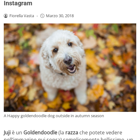
Instagram
Fiorella Vasta
-
Marzo 30, 2018
A Happy goldendoodle dog outside in autumn season
Juji
è un
Goldendoodle
(la
razza
che potete vedere
nell’immagine qui sopra) semplicemente bellissimo, un