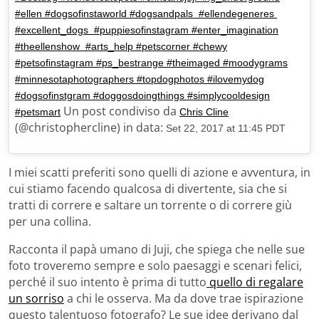
#ellen #dogsofinstaworld #dogsandpals #ellendegeneres
#excellent_dogs #puppiesofinstagram #enter_imagination
#theellenshow #arts_help #petscorner #chewy
#petsofinstagram #ps_bestrange #theimaged #moodygrams
#minnesotaphotographers #topdogphotos #ilovemydog
#dogsofinstgram #doggosdoingthings #simplycooldesign
Un post condiviso da
#petsmart
Chris Cline
(@christophercline) in data:
Set 22, 2017 at 11:45 PDT
I miei scatti preferiti sono quelli di azione e avventura, in
cui stiamo facendo qualcosa di divertente, sia che si
tratti di correre e saltare un torrente o di correre giù
per una collina.
Racconta il papà umano di Juji, che spiega che nelle sue
foto troveremo sempre e solo paesaggi e scenari felici,
perché il suo intento è prima di tutto
quello di regalare
un sorriso
a chi le osserva. Ma da dove trae ispirazione
questo talentuoso fotografo? Le sue idee derivano dal