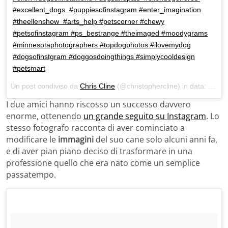
#excellent_dogs #puppiesofinstagram #enter_imagination
#theellenshow #arts_help #petscorner #chewy
#petsofinstagram #ps_bestrange #theimaged #moodygrams
#minnesotaphotographers #topdogphotos #ilovemydog
#dogsofinstgram #doggosdoingthings #simplycooldesign
#petsmart
Un post condiviso da
Chris Cline
(@christophercline) in data:
Set 2
I due amici hanno riscosso un successo davvero
enorme, ottenendo
un grande seguito su Instagram
. Lo
stesso fotografo racconta di aver cominciato a
modificare le
immagini
del suo cane solo alcuni anni fa,
e di aver pian piano deciso di trasformare in una
professione quello che era nato come un semplice
passatempo.