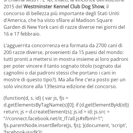
2015 del
Westminster Kennel Club Dog Show
, il
concorso di bellezza più importante degli Stati Uniti
d’America, che ha visto sfilare al Madison Square
Garden di New York cani di razze diverse nei giorni del
16 e 17 febbraio.
L’agguerrita concorrenza era formata da 2700 cani di
200 razze diverse, provenienti da 15 paesi del mondo:
tutti pronti a mettersi in mostra insieme ai loro padroni
per poter vincere il tanto sognato titolo (sognato dai
cagnolini o dai padroni stessi che portano i cani in
mostre di questo tipo?). Ma alla fine c’era posto per un
solo vincitore alla 139esima edizione del concorso.
(function(d, s, id) { var js, fjs =
d.getElementsByTagName(s)[0]; if (d.getElementById(id))
return; js = d.createElement(s); js.id = id; js.src =
“//connect.facebook.net/it_IT/all.js#xfbml=1”;
fjs.parentNode.insertBefore(js, fjs); }(document, ‘script’,
‘facebook-jssdk’));