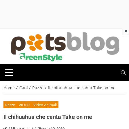
×
/
/
/
Home
Cani
Razze
Il chihuahua che canta Take on me
Razze
VIDEO
Video Animali
Il chihuahua che canta Take on me
M.Barbara
-
Giugno 19, 2010