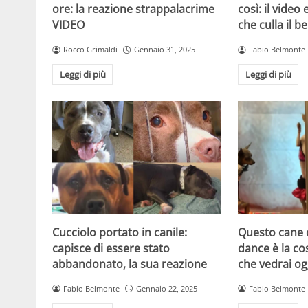
ore: la reazione strappalacrime
così: il video
VIDEO
che culla il b
Rocco Grimaldi
Gennaio 31, 2025
Fabio Belmonte
Leggi di più
Leggi di più
Cucciolo portato in canile:
Questo cane c
capisce di essere stato
dance è la co
abbandonato, la sua reazione
che vedrai og
Fabio Belmonte
Gennaio 22, 2025
Fabio Belmonte