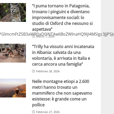
“I puma tornano in Patagonia,
trovano i pinguini e diventano
improvvisamente sociali: lo
studio di Oxford che nessuno si
aspettava”
GlmcmFtZSB3aWR0aD0iNTAwIiBoZWlnaHQ9IjI4MSIgc3JjPS
Marzo 1, 2026
“Trilly ha vissuto anni incatenata
in Albania: salvata da una
volontaria, è arrivata in Italia e
cerca ancora una famiglia”
Febbraio 28, 2026
Nelle montagne etiopi a 2.600
metri hanno trovato un
mammifero che non sapevamo
esistesse: è grande come un
pollice
Febbraio 27, 2026