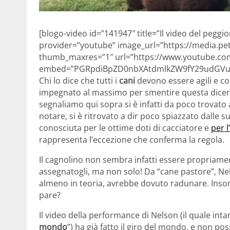
[blogo-video id=”141947″ title=”Il video del pegg
provider=”youtube” image_url=”https://media.pet
thumb_maxres=”1″ url=”https://www.youtube.co
embed=”PGRpdiBpZD0nbXAtdmlkZW9fY29udGVud
Chi lo dice che tutti i
cani
devono essere agili e c
impegnato al massimo per smentire questa diceria
segnaliamo qui sopra si è infatti da poco trovato
notare, si è ritrovato a dir poco spiazzato dalle s
conosciuta per le ottime doti di cacciatore e
per 
rappresenta l’eccezione che conferma la regola.
Il cagnolino non sembra infatti essere propriamen
assegnatogli, ma non solo! Da “cane pastore”, Nel
almeno in teoria, avrebbe dovuto radunare. Inso
pare?
Il video della performance di Nelson (il quale intan
mondo
”) ha già fatto il giro del mondo, e non po