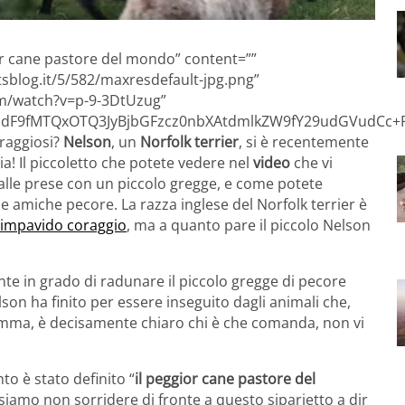
ior cane pastore del mondo” content=””
sblog.it/5/582/maxresdefault-jpg.png”
m/watch?v=p-9-3DtUzug”
F9fMTQxOTQ3JyBjbGFzcz0nbXAtdmlkZW9fY29udGVudCc+P
oraggiosi?
Nelson
, un
Norfolk terrier
, si è recentemente
! Il piccoletto che potete vedere nel
video
che vi
 alle prese con un piccolo gregge, e come potete
ue amiche pecore. La razza inglese del Norfolk terrier è
l’impavido coraggio
, ma a quanto pare il piccolo Nelson
te in grado di radunare il piccolo gregge di pecore
son ha finito per essere inseguito dagli animali che,
mma, è decisamente chiaro chi è che comanda, non vi
to è stato definito “
il peggior cane pastore del
ssiamo non sorridere di fronte a questo siparietto a dir