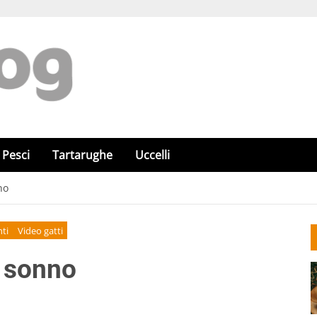
Pesci
Tartarughe
Uccelli
no
ti
Video gatti
l sonno