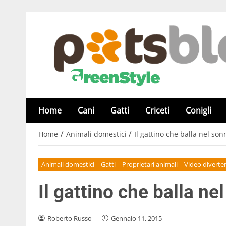
Home
Cani
Gatti
Criceti
Conigli
/
/
Home
Animali domestici
Il gattino che balla nel son
Animali domestici
Gatti
Proprietari animali
Video diverten
Il gattino che balla ne
Roberto Russo
-
Gennaio 11, 2015