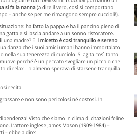
ti uguali e tutti bellissimi. I cuccioli poi hanno un
a si fa la nanna
(a dire il vero, così si comportano
empo – anche se per me rimangono sempre cuccioli!).
situazione: ha fatto la pappa e ha il pancino pieno di
 gatta e si lascia andare a un sonno ristoratore.
i una madre? E il
micetto è così tranquillo e sereno
 sua danza che i suoi amici umani hanno immortalato
o nella sua tenerezza di cucciolo. Si agita così tanto
muove perché è un peccato svegliare un piccolo che
o di relax… o almeno sperava di starsene tranquilla
sì recita:
ngrassare e non sono pericolosi né costosi. In
ipendenza! Visto che siamo in clima di citazioni feline
ione. L’attore inglese James Mason (1909-1984) –
i – ebbe a dire: