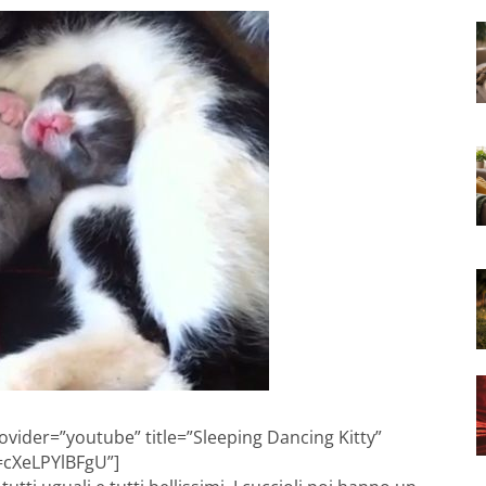
vider=”youtube” title=”Sleeping Dancing Kitty”
=cXeLPYlBFgU”]