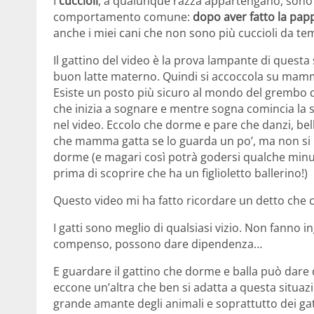
I
cuccioli
, a qualunque razza appartengano, sono tut
comportamento comune:
dopo aver fatto la papp
anche i miei cani che non sono più cuccioli da t
Il gattino del video è la prova lampante di questa 
buon latte materno. Quindi si accoccola su mamma
Esiste un posto più sicuro al mondo del grembo d
che inizia a sognare e mentre sogna comincia la
nel video. Eccolo che dorme e pare che danzi, bell
che mamma gatta se lo guarda un po’, ma non si 
dorme (e magari così potrà godersi qualche minut
prima di scoprire che ha un figlioletto ballerino!)
Questo video mi ha fatto ricordare un detto che co
I gatti sono meglio di qualsiasi vizio. Non fanno i
compenso, possono dare dipendenza…
E guardare il gattino che dorme e balla può dare d
eccone un’altra che ben si adatta a questa situaz
grande amante degli animali e soprattutto dei gatt