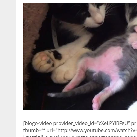
[blogo-video provider_video_id=”cXeLPYlBFgU” pro
thumb=”” url=”http://www.youtube.com/watch?v