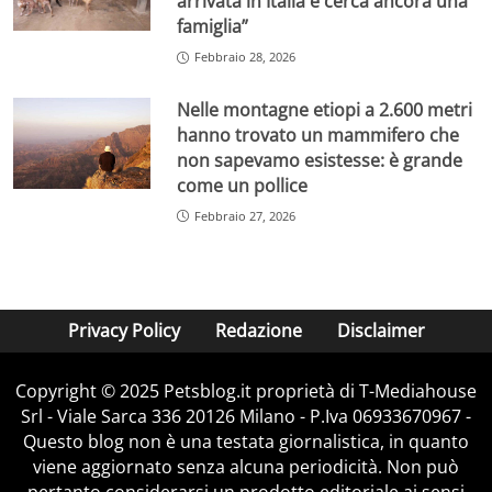
arrivata in Italia e cerca ancora una
famiglia”
Febbraio 28, 2026
Nelle montagne etiopi a 2.600 metri
hanno trovato un mammifero che
non sapevamo esistesse: è grande
come un pollice
Febbraio 27, 2026
Privacy Policy
Redazione
Disclaimer
Copyright © 2025 Petsblog.it proprietà di T-Mediahouse
Srl - Viale Sarca 336 20126 Milano - P.Iva 06933670967 -
Questo blog non è una testata giornalistica, in quanto
viene aggiornato senza alcuna periodicità. Non può
pertanto considerarsi un prodotto editoriale ai sensi