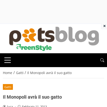
×
/
/
Home
Gatti
Il Monopoli avrà il suo gatto
Gatti
Il Monopoli avrà il suo gatto
luca
-
Febbraio 11, 2013