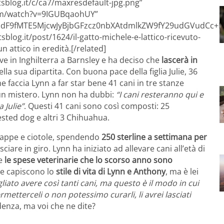
sblog.it/c/ca7/maxresdefault-jpg.png”
om/watch?v=9IGUBqaohUY”
F9fMTE5MjcwJyBjbGFzcz0nbXAtdmlkZW9fY29udGVudCc+PG
blog.it/post/1624/il-gatto-michele-e-lattico-ricevuto-
n attico in eredità.[/related]
vive in Inghilterra a Barnsley e ha deciso che
lascerà in
la sua dipartita. Con buona pace della figlia Julie, 36
me faccia Lynn a far star bene 41 cani in tre stanze
 un mistero. Lynn non ha dubbi:
“I cani resteranno qui e
 Julie”
. Questi 41 cani sono così composti: 25
ested dog e altri 3 Chihuahua.
pappe e ciotole, spendendo
250 sterline a settimana per
are in giro. Lynn ha iniziato ad allevare cani all’età di
re
le spese veterinarie che lo scorso anno sono
ne capiscono lo
stile di vita di Lynn e Anthony
, ma è lei
liato avere così tanti cani, ma questo è il modo in cui
etterceli o non potessimo curarli, li avrei lasciati
denza, ma voi che ne dite?