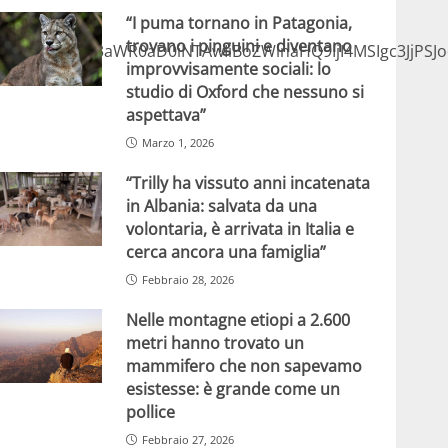
“I puma tornano in Patagonia,
trovano i pinguini e diventano
lmcmFtZSB3aWR0aD0iNTAwIiBoZWlnaHQ9IjI4MSIgc3JjPSJ
improvvisamente sociali: lo
studio di Oxford che nessuno si
aspettava”
Marzo 1, 2026
“Trilly ha vissuto anni incatenata
in Albania: salvata da una
volontaria, è arrivata in Italia e
cerca ancora una famiglia”
Febbraio 28, 2026
Nelle montagne etiopi a 2.600
metri hanno trovato un
mammifero che non sapevamo
esistesse: è grande come un
pollice
Febbraio 27, 2026