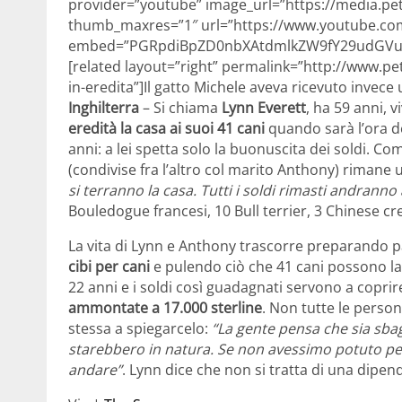
provider=”youtube” image_url=”https://media.pet
thumb_maxres=”1″ url=”https://www.youtube.c
embed=”PGRpdiBpZD0nbXAtdmlkZW9fY29udGVud
[related layout=”right” permalink=”http://www.pets
in-eredita”]Il gatto Michele aveva ricevuto invece u
Inghilterra
– Si chiama
Lynn Everett
, ha 59 anni, 
eredità la casa ai suoi 41 cani
quando sarà l’ora del
anni: a lei spetta solo la buonuscita dei soldi. Co
(condivise fra l’altro col marito Anthony) rimane
si terranno la casa. Tutti i soldi rimasti andranno a
Bouledogue francesi, 10 Bull terrier, 3 Chinese cr
La vita di Lynn e Anthony trascorre preparando 
cibi per cani
e pulendo ciò che 41 cani possono lasci
22 anni e i soldi così guadagnati servono a copri
ammontate a 17.000 sterline
. Non tutte le perso
stessa a spiegarcelo:
“La gente pensa che sia sbag
starebbero in natura. Se non avessimo potuto perm
andare”
. Lynn dice che non si tratta di una dipen