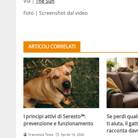
Via |
The Sun
Foto | Screenshot dal video
ARTICOLI CORRELATI
Se perdi qual
I principi attivi di Seresto™:
ti aiuta, il g
prevenzione e funzionamento
racconta davv
Francesca Testa
Aprile 14, 2026