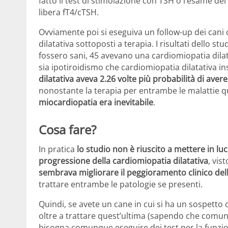
fatto il test di stimolazione con TSH o l’esame de
libera fT4/cTSH.
Ovviamente poi si eseguiva un follow-up dei cani
dilatativa sottoposti a terapia. I risultati dello 
fossero sani, 45 avevano una cardiomiopatia dila
sia ipotiroidismo che cardiomiopatia dilatativa ins
dilatativa aveva 2.26 volte più probabilità di ave
nonostante la terapia per entrambe le malattie 
miocardiopatia era inevitabile
.
Cosa fare?
In pratica
lo studio non è riuscito a mettere in lu
progressione della cardiomiopatia dilatativa
, vis
sembrava migliorare il peggioramento clinico de
trattare entrambe le patologie se presenti.
Quindi, se avete un cane in cui si ha un sospetto 
oltre a trattare quest’ultima (sapendo che comun
bisogna comunque eseguire dei test per la funziona