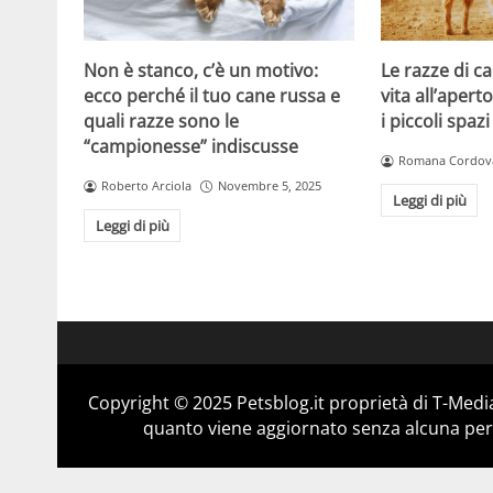
Non è stanco, c’è un motivo:
Le razze di c
ecco perché il tuo cane russa e
vita all’apert
quali razze sono le
i piccoli spazi
“campionesse” indiscusse
Romana Cordov
Roberto Arciola
Novembre 5, 2025
Leggi di più
Leggi di più
Copyright © 2025 Petsblog.it proprietà di T-Media
quanto viene aggiornato senza alcuna perio