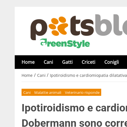
Home
Cani
Gatti
Criceti
Conigli
/
/
Home
Cani
Ipotiroidismo e cardiomiopatia dilatati
Cani
Malattie animali
Veterinario risponde
Ipotiroidismo e cardio
Dobermann sono corre