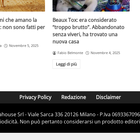
ani che amano la
Beaux Tox: era considerato
o: non sono fatti per
“troppo brutto”. Abbandonato
senza viveri, ha trovato una
nuova casa
a
Novembre 5, 2025
Fabio Belmonte
Novembre 4, 2025
Leggi di più
Privacy Policy
Redazione
Disclaimer
house Srl - Viale Sarca 336 20126 Milano - P.Iva 06933670967
dicità. Non può pertanto considerarsi un prodotto editorial