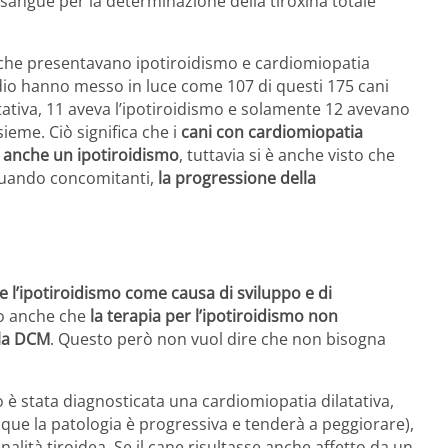
l sangue per la determinazione della tiroxina totale
 che presentavano ipotiroidismo e cardiomiopatia
studio hanno messo in luce come 107 di questi 175 cani
tativa, 11 aveva l’ipotiroidismo e solamente 12 avevano
ieme. Ciò significa che i
cani con cardiomiopatia
re anche un ipotiroidismo
, tuttavia si è anche visto che
quando concomitanti,
la progressione della
ce l’ipotiroidismo come causa di sviluppo e di
to anche che
la terapia per l’ipotiroidismo non
lla DCM
. Questo però non vuol dire che non bisogna
o è stata diagnosticata una cardiomiopatia dilatativa,
que la patologia è progressiva e tenderà a peggiorare),
lità tiroidea. Se il cane risultasse anche affetto da un