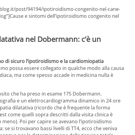
blog.it/post/94194/ipotiroidismo-congenito-nel-cane-
log”]Cause e sintomi dell’ipotiroidismo congenito nel
latativa nel Dobermann: c’è un
di sicuro l’ipotiroidismo e la cardiomiopatia
ismo possa essere collegato in qualche modo alla causa
rdiaca, ma come spesso accade in medicina nulla è
pposito che ha preso in esame 175 Dobermann.
diografia e un elettrocardiogramma dinamico in 24 ore
patia dilatativa (ricordo che è frequente la forma
st come quelli sopra descritti dalla visita clinica è
 o meno). Poi per capire se avevano l’ipotiroidismo
: se si trovavano bassi livelli di TT4, ecco che veniva