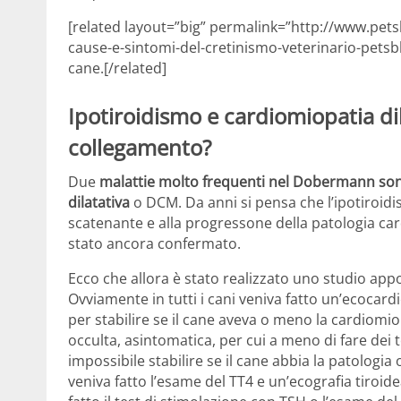
[related layout=”big” permalink=”http://www.pets
cause-e-sintomi-del-cretinismo-veterinario-petsb
cane.[/related]
Ipotiroidismo e cardiomiopatia di
collegamento?
Due
malattie molto frequenti nel Dobermann sono 
dilatativa
o DCM. Da anni si pensa che l’ipotiroid
scatenante e alla progressone della patologia ca
stato ancora confermato.
Ecco che allora è stato realizzato uno studio a
Ovviamente in tutti i cani veniva fatto un’ecocar
per stabilire se il cane aveva o meno la cardiomio
occulta, asintomatica, per cui a meno di fare dei te
impossibile stabilire se il cane abbia la patologia
veniva fatto l’esame del TT4 e un’ecografia tiroidea