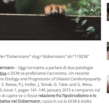
 title=”Dobermann” slug=”dobermann” id=”119238″
obermann
– Oggi torniamo a parlare di due patologie:
tiva
o DCM se preferiamo l’acronimo. Un recente
the Etiology and Progression of Dilated Cardiomyopathy
 S. Reese, P.J. Holler, J. Simak, G. Tater and G. Wess.
29, Issue 1, pages 141–149, January 2015 e comparso sul
di capire se ci fosse
relazione fra l’ipotirodisimo e lo
latativa nel Dobermann
, razza in cui la DCM è molto