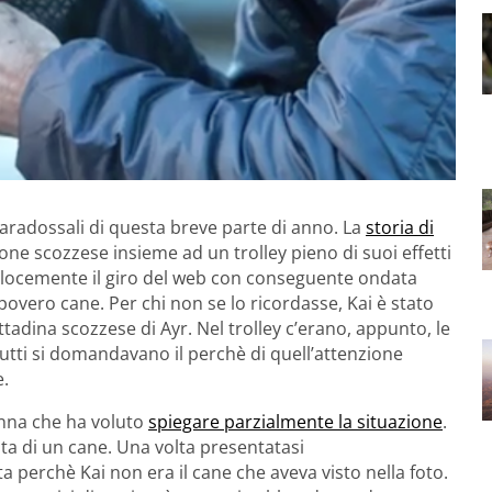
 paradossali di questa breve parte di anno. La
storia di
one scozzese insieme ad un trolley pieno di suoi effetti
o velocemente il giro del web con conseguente ondata
 povero cane. Per chi non se lo ricordasse, Kai è stato
ittadina scozzese di Ayr. Nel trolley c’erano, appunto, le
 Tutti si domandavano il perchè di quell’attenzione
e.
onna che ha voluto
spiegare parzialmente la situazione
.
ita di un cane. Una volta presentatasi
a perchè Kai non era il cane che aveva visto nella foto.