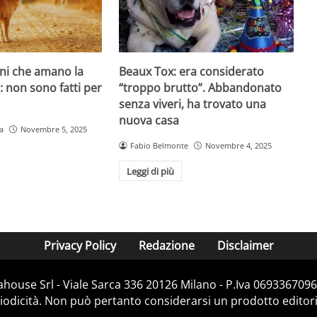
ani che amano la
Beaux Tox: era considerato
o: non sono fatti per
“troppo brutto”. Abbandonato
senza viveri, ha trovato una
nuova casa
a
Novembre 5, 2025
Fabio Belmonte
Novembre 4, 2025
Leggi di più
Privacy Policy
Redazione
Disclaimer
house Srl - Viale Sarca 336 20126 Milano - P.Iva 06933670967
dicità. Non può pertanto considerarsi un prodotto editorial