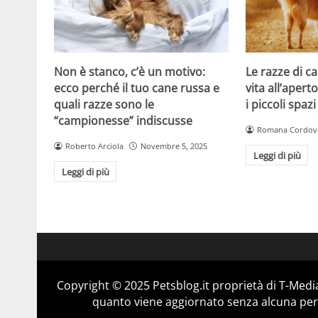
Non è stanco, c’è un motivo:
Le razze di c
ecco perché il tuo cane russa e
vita all’apert
quali razze sono le
i piccoli spazi
“campionesse” indiscusse
Romana Cordov
Roberto Arciola
Novembre 5, 2025
Leggi di più
Leggi di più
Copyright © 2025 Petsblog.it proprietà di T-Media
quanto viene aggiornato senza alcuna perio