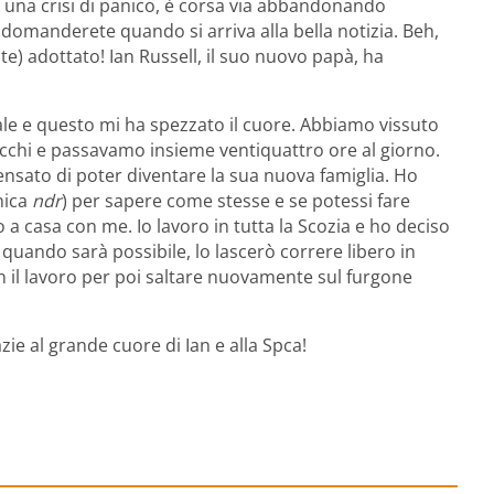
 da una crisi di panico, è corsa via abbandonando
 domanderete quando si arriva alla bella notizia. Beh,
te) adottato! Ian Russell, il suo nuovo papà, ha
le e questo mi ha spezzato il cuore. Abbiamo vissuto
 occhi e passavamo insieme ventiquattro ore al giorno.
nsato di poter diventare la sua nuova famiglia. Ho
nica
ndr
) per sapere come stesse e se potessi fare
a casa con me. Io lavoro in tutta la Scozia e ho deciso
quando sarà possibile, lo lascerò correre libero in
n il lavoro per poi saltare nuovamente sul furgone
ie al grande cuore di Ian e alla Spca!