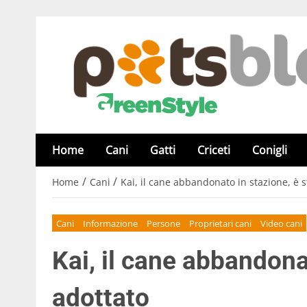
Home
Cani
Gatti
Criceti
Conigli
/
/
Home
Cani
Kai, il cane abbandonato in stazione, è s
Cani
Informazione
Persone
Proprietari cani
Video cani
Kai, il cane abbandona
adottato