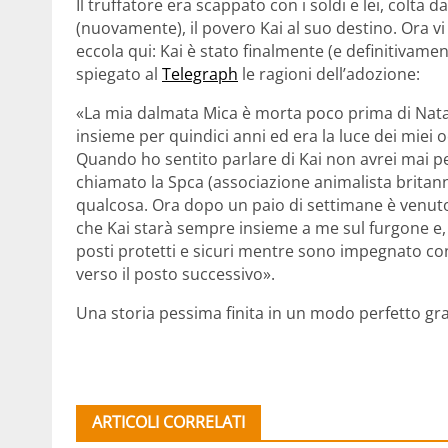
Il truffatore era scappato con i soldi e lei, colta
(nuovamente), il povero Kai al suo destino. Ora vi
eccola qui: Kai è stato finalmente (e definitivamen
spiegato al
Telegraph
le ragioni dell’adozione:
«La mia dalmata Mica è morta poco prima di Nata
insieme per quindici anni ed era la luce dei miei
Quando ho sentito parlare di Kai non avrei mai pe
chiamato la Spca (associazione animalista britan
qualcosa. Ora dopo un paio di settimane è venuto 
che Kai starà sempre insieme a me sul furgone e, 
posti protetti e sicuri mentre sono impegnato co
verso il posto successivo».
Una storia pessima finita in un modo perfetto graz
ARTICOLI CORRELATI