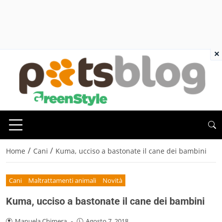
×
/
/
Home
Cani
Kuma, ucciso a bastonate il cane dei bambini
Cani
Maltrattamenti animali
Novità
Kuma, ucciso a bastonate il cane dei bambini
Manuela Chimera
-
Agosto 7, 2018