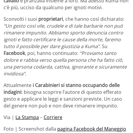
cavallo
e pranzava insieme a loro. Ma adesso Kuma non
c’è più, ucciso da qualcuno per ignoti motivi.
Sconvolti i suoi
proprietari
, che hanno così dichiarato:
“Un gesto così vile, crudele e di tale barbarie non può
rimanere impunito. Abbiamo sporto denuncia contro
ignoti e fatto certificare le cause della morte, faremo
tutto il possibile per dare giustizia a Kuma”
. Su
Facebook
, poi, hanno continuato:
“Proviamo tanto
dolore e rabbia verso quella persona che ha fatto ciò,
una persona codarda, cattiva, ignorante e sicuramente
invidiosa”
.
Attualmente
i Carabinieri si stanno occupando delle
indagini
: bisogna scoprire l’autore di questo efferato
gesto e applicare le leggi e sanzioni previste. Un caso
del genere non può e non deve rimanere impunito.
Via |
La Stampa
–
Corriere
Foto | Screenshot dalla
pagina Facebook del Maneggio