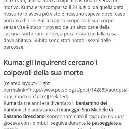
senza vita, massacrato a colpi di bastonate, senza un
motivo. Kuma era scomparso il 24 luglio: da quella data
nessuno lo aveva più visto e nessuno sapeva dove fosse
andato a finire. Poi la tragica scoperta: il suo corpo
senza vita è stato ritrovato da un altro cane della
cascina, sotto rami e rovi, a poca distanza dalla casa
dove abitava. Subito sono stati notati i segni delle
percosse.
Kuma: gli inquirenti cercano i
colpevoli della sua morte
[related layout=”right”
permalink=”http://www.petsblog.it/post/142883/autopsia-
kaos-morto-infarto”][/related]
Kuma
da tre anni era diventato il
beniamino dei
bambini
che andavano al
maneggio San Michele di
Bassano Bresciano
: soprannominato il
“gigante buono”
,
giocava con i bimbi, li seguiva durante le
passeggiate a