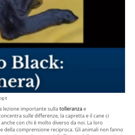
og.it
a lezione importante sulla
tolleranza
e
concentra sulle differenze, la capretta e il cane ci
nche con chi è molto diverso da noi. La loro
 e della comprensione reciproca. Gli animali non fanno