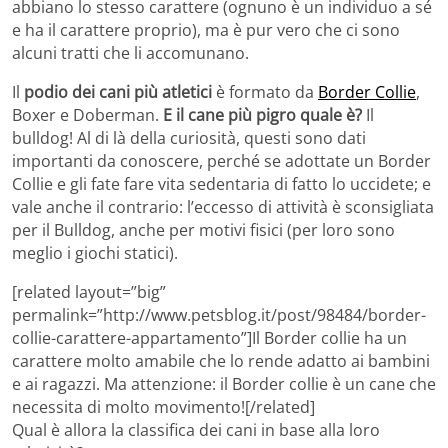
abbiano lo stesso carattere (ognuno è un individuo a sé
e ha il carattere proprio), ma è pur vero che ci sono
alcuni tratti che li accomunano.
Il
podio dei cani più atletici
è formato da
Border Collie
,
Boxer e Doberman.
E il cane più pigro quale è?
Il
bulldog! Al di là della curiosità, questi sono dati
importanti da conoscere, perché se adottate un Border
Collie e gli fate fare vita sedentaria di fatto lo uccidete; e
vale anche il contrario: l’eccesso di attività è sconsigliata
per il Bulldog, anche per motivi fisici (per loro sono
meglio i giochi statici).
[related layout=”big”
permalink=”http://www.petsblog.it/post/98484/border-
collie-carattere-appartamento”]Il Border collie ha un
carattere molto amabile che lo rende adatto ai bambini
e ai ragazzi. Ma attenzione: il Border collie è un cane che
necessita di molto movimento![/related]
Qual è allora la classifica dei cani in base alla loro