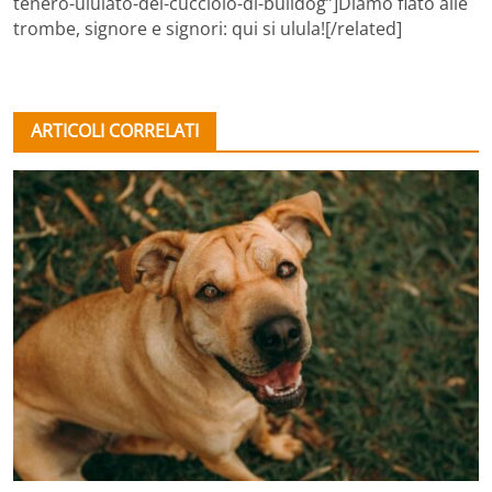
tenero-ululato-del-cucciolo-di-bulldog”]Diamo fiato alle
trombe, signore e signori: qui si ulula![/related]
ARTICOLI CORRELATI