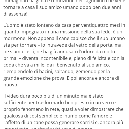
immaginare la gioia e l’emozione del cagnolino che vede
tornare a casa il suo amico umano dopo ben due anni
di assenza!
L’uomo è stato lontano da casa per ventiquattro mesi in
quanto impegnato in una missione della sua fede: è un
mormone. Non appena il cane capisce che il suo umano
sta per tornare – lo intravede dal vetro della porta, ma,
ne siamo certi, ne ha già annusato l’odore da molto
prima! – diventa incontenibile e, pieno di felicità e con la
coda che va a mille, dà il benvenuto al suo amico,
riempiendolo di bacini, saltando, gemendo per la
grande emozione che prova. E poi ancora e ancora di
nuovo.
Il video dura poco più di un minuto ma è stato
sufficiente per trasformarlo ben presto in un vero e
proprio fenomeno in rete, quasi a voler dimostrare che
qualcosa di così semplice e intimo come l’amore e
l’affetto di un cane possa generare sorrisi e, ancora più
importante, un circolo virtuoso di amore.